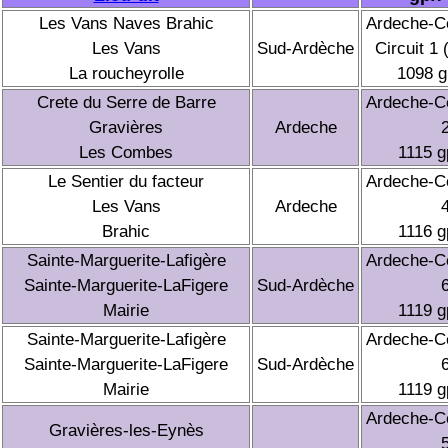
Les Vans Naves Brahic
Ardeche-C
Les Vans
Sud-Ardèche
Circuit 1 
La roucheyrolle
1098 
Crete du Serre de Barre
Ardeche-C
Gravières
Ardeche
Les Combes
1115 
Le Sentier du facteur
Ardeche-C
Les Vans
Ardeche
Brahic
1116 
Sainte-Marguerite-Lafigère
Ardeche-C
Sainte-Marguerite-LaFigere
Sud-Ardèche
Mairie
1119 
Sainte-Marguerite-Lafigère
Ardeche-C
Sainte-Marguerite-LaFigere
Sud-Ardèche
Mairie
1119 
Ardeche-C
Gravières-les-Eynès