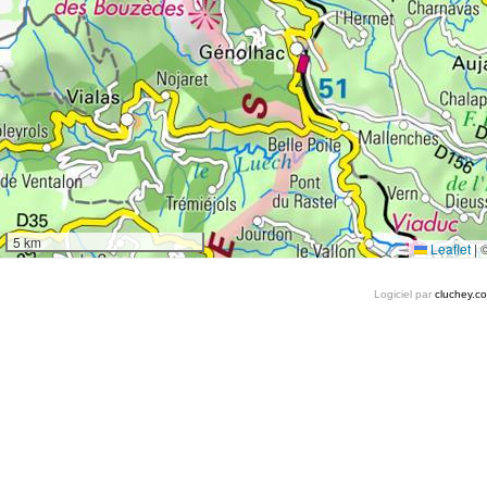
5 km
Leaflet
|
Logiciel par
cluchey.c