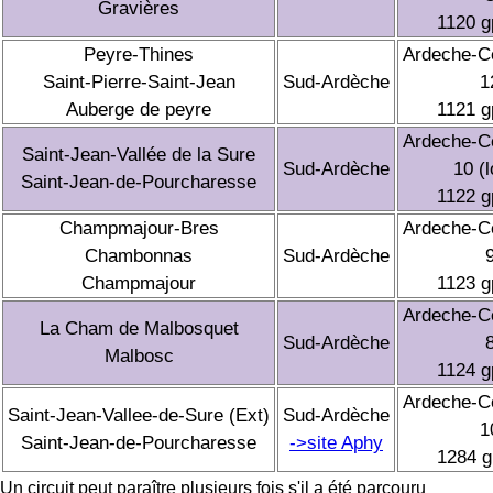
Gravières
1120 
Peyre-Thines
Ardeche-C
Saint-Pierre-Saint-Jean
Sud-Ardèche
1
Auberge de peyre
1121 
Ardeche-C
Saint-Jean-Vallée de la Sure
Sud-Ardèche
10 (
Saint-Jean-de-Pourcharesse
1122 
Champmajour-Bres
Ardeche-C
Chambonnas
Sud-Ardèche
Champmajour
1123 
Ardeche-C
La Cham de Malbosquet
Sud-Ardèche
Malbosc
1124 
Ardeche-C
Saint-Jean-Vallee-de-Sure (Ext)
Sud-Ardèche
1
Saint-Jean-de-Pourcharesse
->site Aphy
1284 
Un circuit peut paraître plusieurs fois s'il a été parcouru