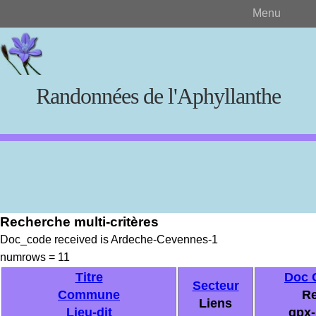
Menu
Randonnées de l'Aphyllanthe
Rechercher
Recherche multi-critères
Créer et visualiser
Doc_code received is Ardeche-Cevennes-1
numrows = 11
Documents source
Titre
Doc 
Secteur
Commune
Re
Liens
Lieu-dit
gpx-