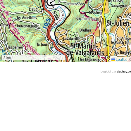
3 km
Leaflet
|
Logiciel par
cluchey.c