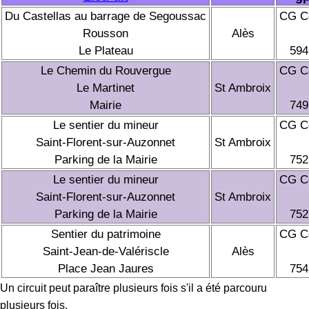
Du Castellas au barrage de Segoussac
CG Cé
Rousson
Alès
Le Plateau
594
Le Chemin du Rouvergue
CG Cé
Le Martinet
St Ambroix
Mairie
749
Le sentier du mineur
CG Cé
Saint-Florent-sur-Auzonnet
St Ambroix
Parking de la Mairie
752
Le sentier du mineur
CG Cé
Saint-Florent-sur-Auzonnet
St Ambroix
Parking de la Mairie
752
Sentier du patrimoine
CG Cé
Saint-Jean-de-Valériscle
Alès
Place Jean Jaures
754
Un circuit peut paraître plusieurs fois s'il a été parcouru
plusieurs fois.