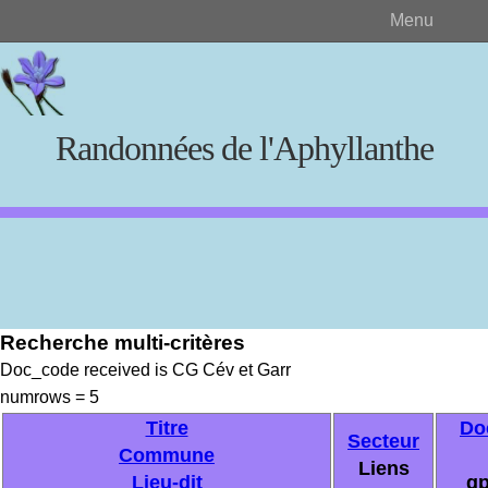
Menu
Randonnées de l'Aphyllanthe
Rechercher
Recherche multi-critères
Créer et visualiser
Doc_code received is CG Cév et Garr
numrows = 5
Documents source
Titre
Do
Secteur
Commune
Liens
Lieu-dit
gp