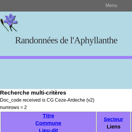
Menu
Randonnées de l'Aphyllanthe
Rechercher
Recherche multi-critères
Créer et visualiser
Doc_code received is CG Ceze-Ardeche (v2)
numrows = 2
Documents source
Titre
Secteur
Commune
Liens
Lieu-dit