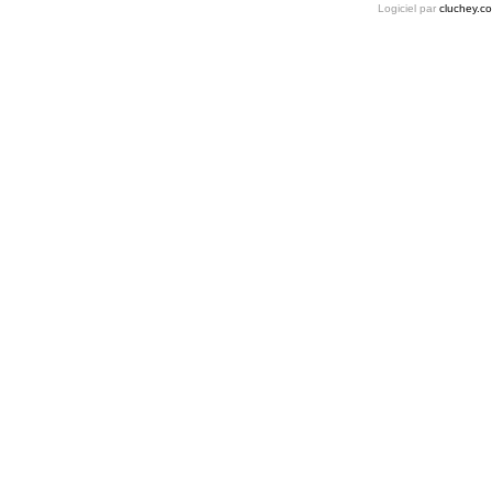
Logiciel par
cluchey.c