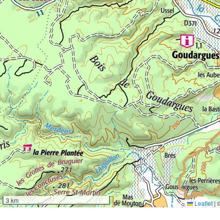
3 km
Leaflet
|