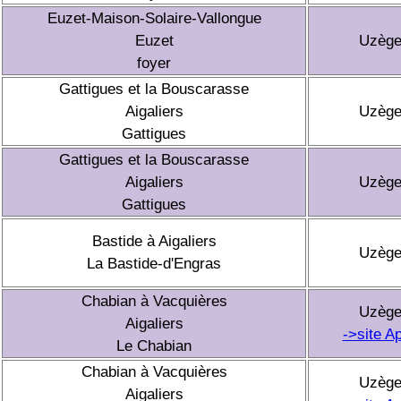
Euzet-Maison-Solaire-Vallongue
Euzet
Uzèg
foyer
Gattigues et la Bouscarasse
Aigaliers
Uzèg
Gattigues
Gattigues et la Bouscarasse
Aigaliers
Uzèg
Gattigues
Bastide à Aigaliers
Uzèg
La Bastide-d'Engras
Chabian à Vacquières
Uzèg
Aigaliers
->site A
Le Chabian
Chabian à Vacquières
Uzèg
Aigaliers