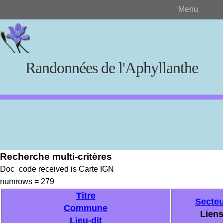
Menu
Randonnées de l'Aphyllanthe
Rechercher
Recherche multi-critères
Créer et visualiser
Doc_code received is Carte IGN
numrows = 279
Documents source
Titre
Secte
Commune
Lien
Lieu-dit