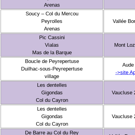
Arenas
Soucy – Col du Mercou
Peyrolles
Vallée Bo
Arenas
Pic Cassini
Vialas
Mont Loz
Mas de la Barque
Boucle de Peyrepertuse
Aude
Duilhac-sous-Peyrepertuse
->site A
village
Les dentelles
Gigondas
Vaucluse 
Col du Cayron
Les dentelles
Gigondas
Vaucluse 
Col du Cayron
De Barre au Col du Rey