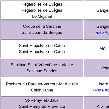
Pégairolles de Buèges
Pégairolles de Buèges
Gange
Le Mejanel
Cirque de la Seranne
Gange
Saint-Jean-de-Buèges
->site A
Saint-Hippolyte-de-Caton
Alès
Saint-Hippolyte-de-Caton
Sanilhac-Saint-Vérédème-variante
Uzèg
Sanilhac-Sagriès
Rochers du Parquet-Vercors-Mt Aiguille
Isère
Chichilianne
->site A
St-Remy-les-Baux
Saint-Remy-de-Provence
Alpille