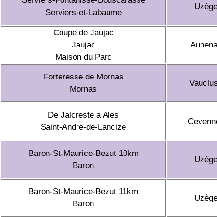
Serviers-Fontanisse-Bouscarasse
Uzèg
Serviers-et-Labaume
Coupe de Jaujac
Jaujac
Auben
Maison du Parc
Forteresse de Mornas
Vauclu
Mornas
De Jalcreste a Ales
Cevenn
Saint-André-de-Lancize
Baron-St-Maurice-Bezut 10km
Uzèg
Baron
Baron-St-Maurice-Bezut 11km
Uzèg
Baron