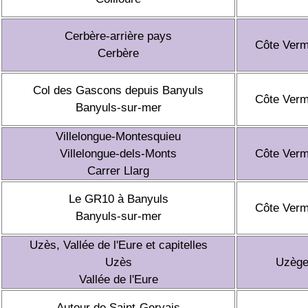
Cerbère-arrière pays
Côte Verm
Cerbère
Col des Gascons depuis Banyuls
Côte Verm
Banyuls-sur-mer
Villelongue-Montesquieu
Villelongue-dels-Monts
Côte Verm
Carrer Llarg
Le GR10 à Banyuls
Côte Verm
Banyuls-sur-mer
Uzès, Vallée de l'Eure et capitelles
Uzès
Uzèg
Vallée de l'Eure
Autour de Saint-Gervais