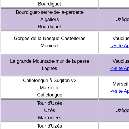
Bourdiguet
Bourdiguet-serre-de-la-gardette
Aigaliers
Uzèg
Bourdiguet
Gorges de la Nesque-Castelleras
Vauclu
Monieux
->site A
La grande Mountade-mur de la peste
Vauclu
Lagnes
->site A
Callelongue à Sugiton v2
Marseil
Marseille
->site A
Callelongue
Tour d'Uzès
Uzès
Uzèg
Marroniers
Tour d'Uzès