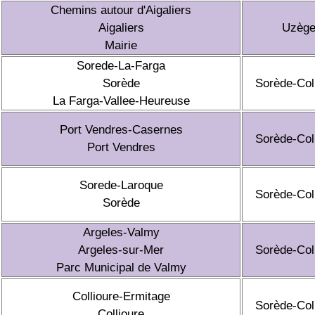
Chemins autour d'Aigaliers
Aigaliers
Uzèg
Mairie
Sorede-La-Farga
Sorède
Sorède-Col
La Farga-Vallee-Heureuse
Port Vendres-Casernes
Sorède-Col
Port Vendres
Sorede-Laroque
Sorède-Col
Sorède
Argeles-Valmy
Argeles-sur-Mer
Sorède-Col
Parc Municipal de Valmy
Collioure-Ermitage
Sorède-Col
Collioure