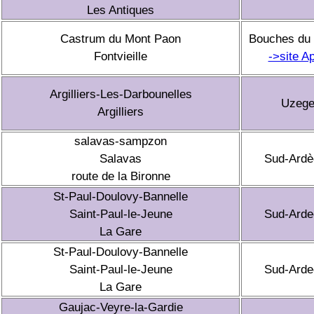
Les Antiques
Castrum du Mont Paon
Bouches du
Fontvieille
->site A
Argilliers-Les-Darbounelles
Uzeg
Argilliers
salavas-sampzon
Salavas
Sud-Ardè
route de la Bironne
St-Paul-Doulovy-Bannelle
Saint-Paul-le-Jeune
Sud-Arde
La Gare
St-Paul-Doulovy-Bannelle
Saint-Paul-le-Jeune
Sud-Arde
La Gare
Gaujac-Veyre-la-Gardie