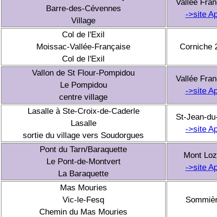
Vallée Fra
Barre-des-Cévennes
->site A
Village
Col de l'Exil
Moissac-Vallée-Française
Corniche 
Col de l'Exil
Vallon de St Flour-Pompidou
Vallée Fra
Le Pompidou
->site A
centre village
Lasalle à Ste-Croix-de-Caderle
St-Jean-du
Lasalle
->site A
sortie du village vers Soudorgues
Pont du Tarn/Baraquette
Mont Loz
Le Pont-de-Montvert
->site A
La Baraquette
Mas Mouries
Vic-le-Fesq
Sommiè
Chemin du Mas Mouries