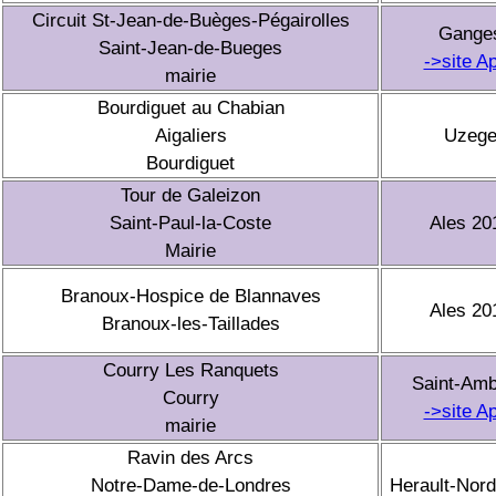
Circuit St-Jean-de-Buèges-Pégairolles
Gange
Saint-Jean-de-Bueges
->site A
mairie
Bourdiguet au Chabian
Aigaliers
Uzeg
Bourdiguet
Tour de Galeizon
Saint-Paul-la-Coste
Ales 20
Mairie
Branoux-Hospice de Blannaves
Ales 20
Branoux-les-Taillades
Courry Les Ranquets
Saint-Amb
Courry
->site A
mairie
Ravin des Arcs
Notre-Dame-de-Londres
Herault-Nor