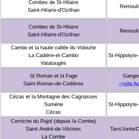
Combes de St-Hilaire
Remouli
Saint-Hilaire-d'Ozilhan
Combes de St-Hilaire
Remouli
Saint-Hilaire-d'Ozilhan
Cambo et la haute vallée du Vidourle
La Cadière-et-Cambo
St-Hippolyte-
Valatougès
St Roman et la Fage
Gange
Saint-Roman-de-Codières
->site A
Cézas et la Montagne des Cagnasses
Sumène
St-Hippolyte-
Cézas
Corniche du Rajol (depuis la Combe)
Saint-André-de-Vézines
Tarn/Jonte/
La Combe