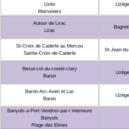
Uzès
Uzèg
Marroniers
Autour de Lirac
Bagnol
Lirac
St-Croix de Caderle au Mercou
St-Jean-du
Sainte-Croix-de-Caderle
Bezut-col-du-coutel-clary
Uzèg
Baron
Baron-Arc-Aven et Lac
Uzèg
Baron
Banyuls-a-Port-Vendres-par-l interieure
Banyuls
Plage des Elmes