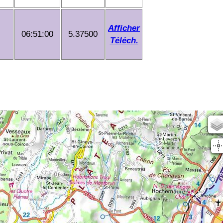
Afficher
06:51:00
5.37500
Téléch.
Scan25
OSM
planIGN
IGN Sat