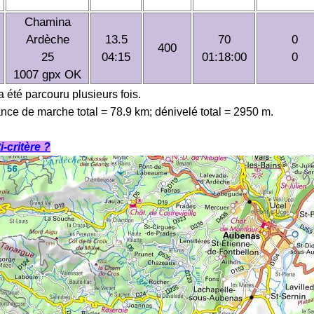
Chamina
Ardèche
13.5
70
0
400
25
04:15
01:18:00
0
1007 gpx OK
 a été parcouru plusieurs fois.
ance de marche total = 78.9 km; dénivelé total = 2950 m.
-critère ?