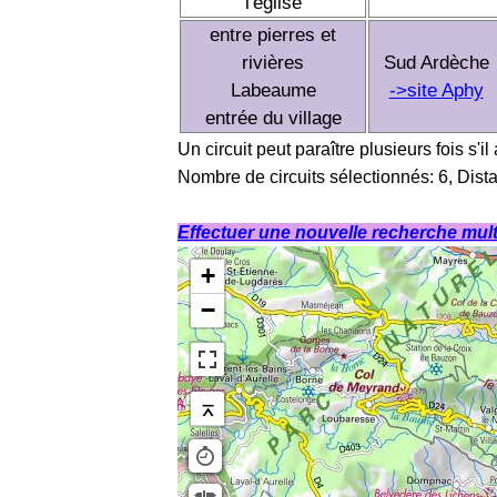
l'église
entre pierres et
rivières
Sud Ardèche
Labeaume
->site Aphy
entrée du village
Un circuit peut paraître plusieurs fois s'il
Nombre de circuits sélectionnés: 6, Dist
Effectuer une nouvelle recherche multi
+
−
⌅