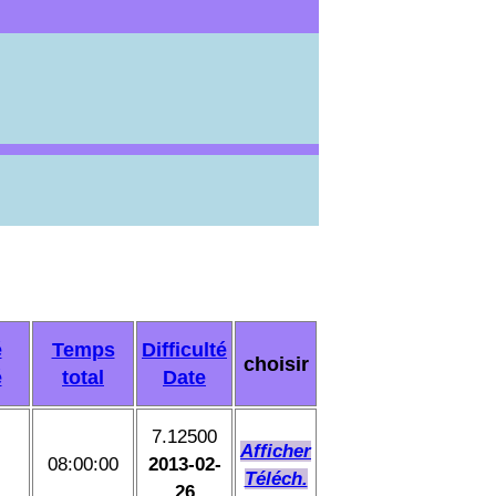
é
Temps
Difficulté
choisir
é
total
Date
7.12500
Afficher
08:00:00
2013-02-
Téléch.
26