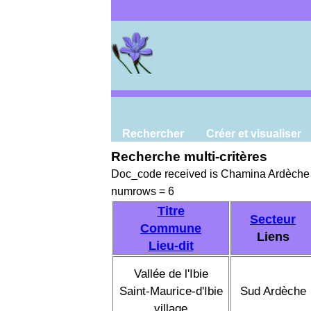
Rechercher
Créer et visualiser
Recherche multi-critères
Doc_code received is Chamina Ardèche
numrows = 6
Titre
Secteur
Commune
Liens
Lieu-dit
Vallée de l'Ibie
Saint-Maurice-d'Ibie
Sud Ardèche
village