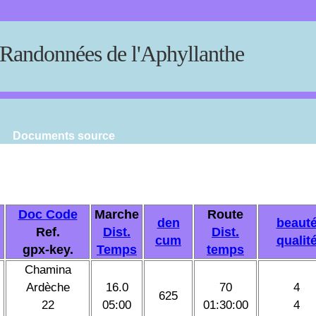
Randonnées de l'Aphyllanthe
Documents source
Doc Code
Marche
Route
den
beaut
Ref.
Dist.
Dist.
cum
qualit
gpx-key.
Temps
temps
Chamina
Ardèche
16.0
70
4
625
22
05:00
01:30:00
4