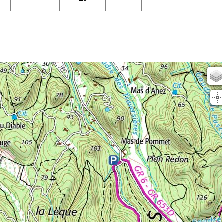
Scan25
OSM
planIGN
IGN Sat