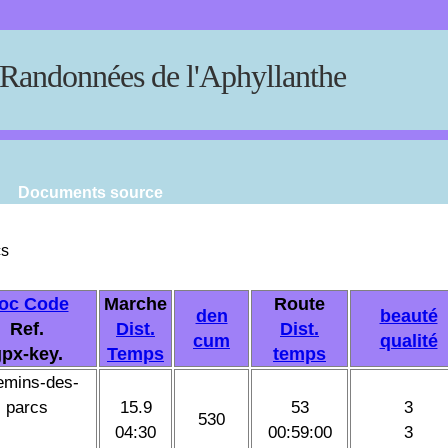
Randonnées de l'Aphyllanthe
Documents source
cs
oc Code
Marche
Route
den
beauté
Ref.
Dist.
Dist.
cum
qualité
px-key.
Temps
temps
emins-des-
parcs
15.9
53
3
530
04:30
00:59:00
3