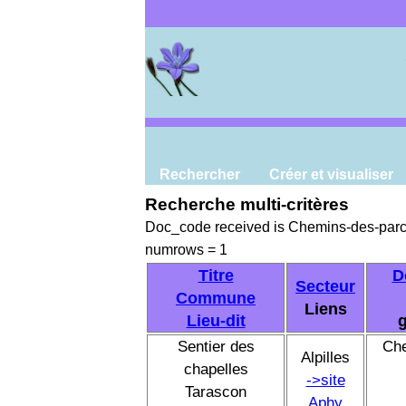
Rechercher
Créer et visualiser
Recherche multi-critères
Doc_code received is Chemins-des-par
numrows = 1
Titre
D
Secteur
Commune
Liens
Lieu-dit
g
Sentier des
Ch
Alpilles
chapelles
->site
Tarascon
Aphy