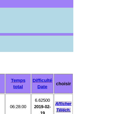
Temps
Difficulté
choisir
total
Date
6.62500
Afficher
06:28:00
2019-02-
Téléch.
19