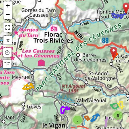
+
−
⌅
5
5