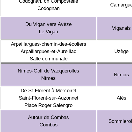
Codognan, ch Compostelle
Camargu
Codognan
Du Vigan vers Avèze
Viganais
Le Vigan
Arpaillargues-chemin-des-écoliers
Arpaillargues-et-Aureillac
Uzège
Salle communale
Nimes-Golf de Vacquerolles
Nimois
Nîmes
De St-Florent à Mercoirel
Saint-Florent-sur-Auzonnet
Alès
Place Roger Salengro
Autour de Combas
Sommieroi
Combas