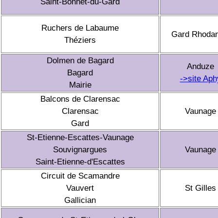
Saint-Bonnet-du-Gard
Ruchers de Labaume
Gard Rhodan
Théziers
Dolmen de Bagard
Anduze
Bagard
->site Aph
Mairie
Balcons de Clarensac
Clarensac
Vaunage
Gard
St-Etienne-Escattes-Vaunage
Souvignargues
Vaunage
Saint-Etienne-d'Escattes
Circuit de Scamandre
Vauvert
St Gilles
Gallician