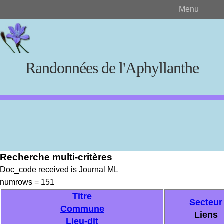
Menu
Randonnées de l'Aphyllanthe
Rechercher
Recherche multi-critères
Créer et visualiser
Doc_code received is Journal ML
numrows = 151
Documents source
Titre
Secteur
Commune
Liens
Lieu-dit