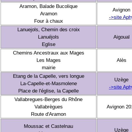
Aramon, Balade Bucolique
Avignon
Aramon
->site Aph
Four à chaux
Lanuejols, Chemin des croix
Lanuéjols
Aigoual
Eglise
Chemins Ancestraux aux Mages
Les Mages
Alès
mairie
Etang de la Capelle, vers longue
Uzège
La-Capelle-et-Masmolene
->site Aph
Place de l'église, la Capelle
Vallabregues-Berges du Rhône
Vallabrègues
Avignon 20
Route d'Aramon
Moussac et Castelnau
Uzège