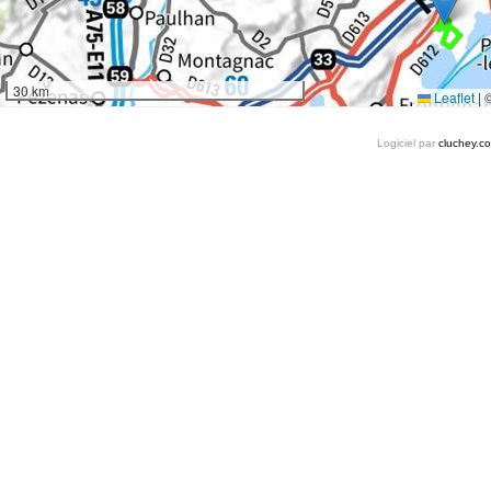
30 km
Leaflet
|
Logiciel par
cluchey.c