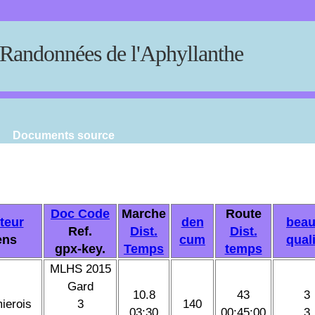
Randonnées de l'Aphyllanthe
Documents source
Doc Code
Marche
Route
teur
den
beau
Ref.
Dist.
Dist.
ens
cum
qual
gpx-key.
Temps
temps
MLHS 2015
Gard
10.8
43
3
ierois
3
140
03:30
00:45:00
3