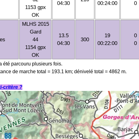
04:30
00:24:00
0
1153 gpx
OK
MLHS 2015
Gard
13.5
19
0
les
44
300
04:30
00:22:00
0
1154 gpx
OK
 a été parcouru plusieurs fois.
tance de marche total = 193.1 km; dénivelé total = 4862 m.
-critère ?