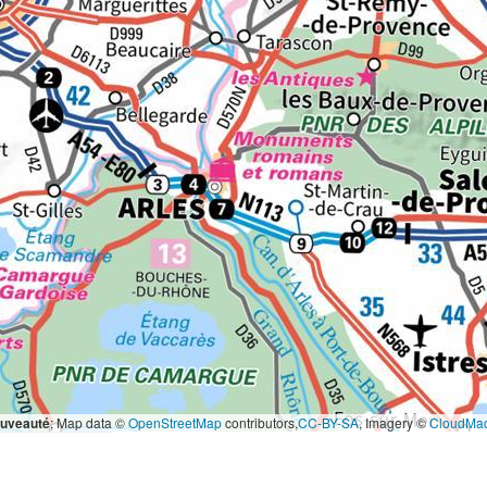
ouveauté
; Map data ©
OpenStreetMap
contributors,
CC-BY-SA
, Imagery ©
CloudMa