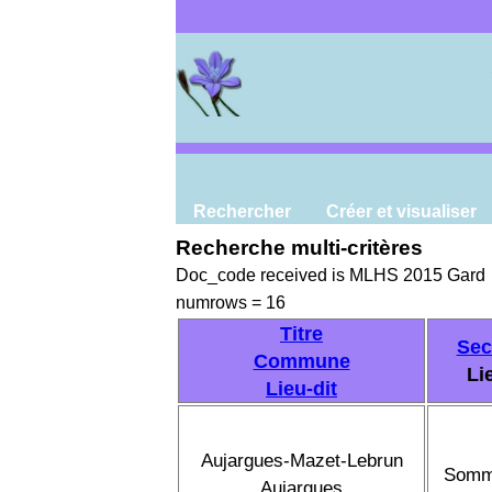
Rechercher
Créer et visualiser
Recherche multi-critères
Doc_code received is MLHS 2015 Gard
numrows = 16
Titre
Sec
Commune
Li
Lieu-dit
Aujargues-Mazet-Lebrun
Somm
Aujargues