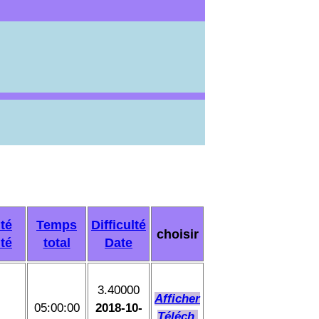
té
Temps
Difficulté
choisir
ité
total
Date
3.40000
Afficher
05:00:00
2018-10-
Téléch.