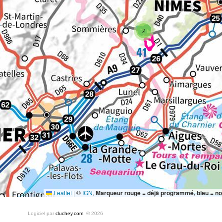
2
Leaflet
|
©
IGN
,
Marqueur rouge = déjà programmé, bleu = n
Logiciel par
cluchey.com
. © 2026