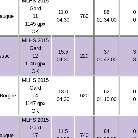
MLHS 2015
Gard
11.0
86
0
raugue
11
780
04:30
01:34:00
0
1145 gpx
OK
MLHS 2015
Gard
15.5
37
3
ssac
12
220
04:30
00:43:00
3
1146 gpx
OK
MLHS 2015
Gard
13.0
62
0
 Borgne
14
620
04:30
01:10:00
0
1147 gpx
OK
MLHS 2015
Gard
11.5
84
0
raugue
17
740