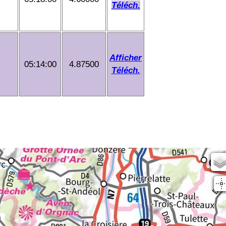
Téléch.
Afficher
05:14:00
4.87500
Téléch.
Scan25
OSM
planIGN
IGN Sat