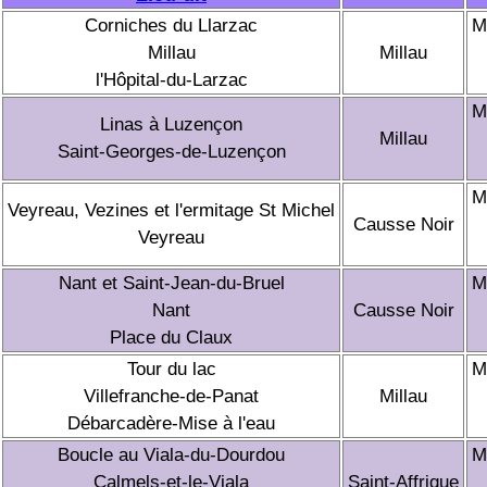
Corniches du Llarzac
M
Millau
Millau
l'Hôpital-du-Larzac
M
Linas à Luzençon
Millau
Saint-Georges-de-Luzençon
M
Veyreau, Vezines et l'ermitage St Michel
Causse Noir
Veyreau
Nant et Saint-Jean-du-Bruel
M
Nant
Causse Noir
Place du Claux
Tour du lac
M
Villefranche-de-Panat
Millau
Débarcadère-Mise à l'eau
Boucle au Viala-du-Dourdou
M
Calmels-et-le-Viala
Saint-Affrique