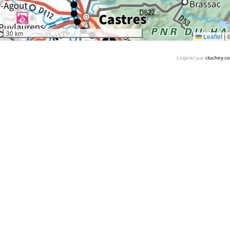
30 km
Leaflet
|
Logiciel par
cluchey.c