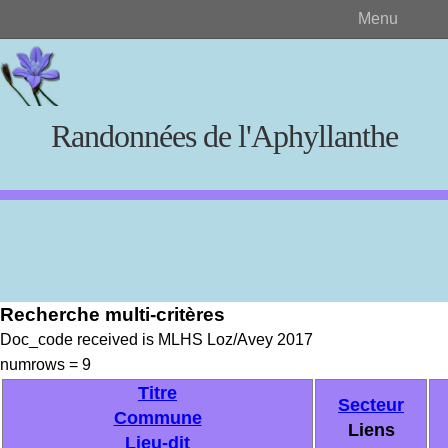
Menu
Randonnées de l'Aphyllanthe
Rechercher
Recherche multi-critères
Créer et visualiser
Doc_code received is MLHS Loz/Avey 2017
numrows = 9
Documents source
Titre
Secteur
Commune
Liens
Lieu-dit