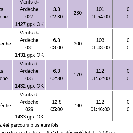
Monts d-
ts
Ardèche
3.3
101
0
230
èche
027
02:30
01:54:00
0
1427 gpx OK
Monts d-
Ardèche
6.8
103
0
dèche
300
031
03:00
01:43:00
0
1431 gpx OK
Monts d-
ts
Ardèche
6.3
112
0
170
èche
035
02:30
01:52:00
0
1432 gpx OK
Monts d-
Ardèche
12.8
112
0
dèche
790
029
05:00
01:46:00
0
1433 gpx OK
 a été parcouru plusieurs fois.
ance de marche total = 65.5 km; dénivelé total = 3280 m.