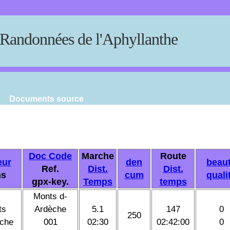
Randonnées de l'Aphyllanthe
Documents source
Doc Code
Marche
Route
eur
den
beau
Ref.
Dist.
Dist.
ns
cum
quali
gpx-key.
Temps
temps
Monts d-
ts
Ardèche
5.1
147
0
250
èche
001
02:30
02:42:00
0