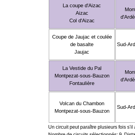
La coupe d'Aizac
Mon
Aizac
d'Ard
Col d'Aizac
Coupe de Jaujac et coulée
de basalte
Sud-Ar
Jaujac
La Vestide du Pal
Mon
Montpezat-sous-Bauzon
d'Ard
Fontaulière
Volcan du Chambon
Sud-Ar
Montpezat-sous-Bauzon
Un circuit peut paraître plusieurs fois s'il
Nombre de circuits sélectionnés: 9, Dist