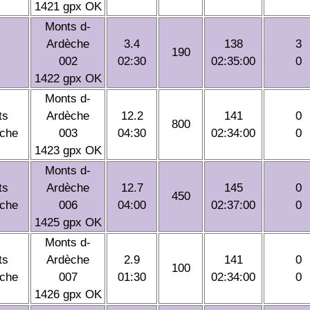
1421 gpx OK
Monts d-
Ardèche
3.4
138
3
190
002
02:30
02:35:00
0
1422 gpx OK
Monts d-
ts
Ardèche
12.2
141
0
800
èche
003
04:30
02:34:00
0
1423 gpx OK
Monts d-
ts
Ardèche
12.7
145
0
450
èche
006
04:00
02:37:00
0
1425 gpx OK
Monts d-
ts
Ardèche
2.9
141
0
100
èche
007
01:30
02:34:00
0
1426 gpx OK