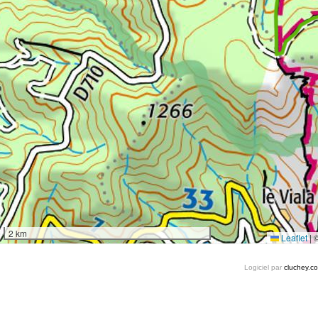
2 km
Leaflet
|
Logiciel par
cluchey.c