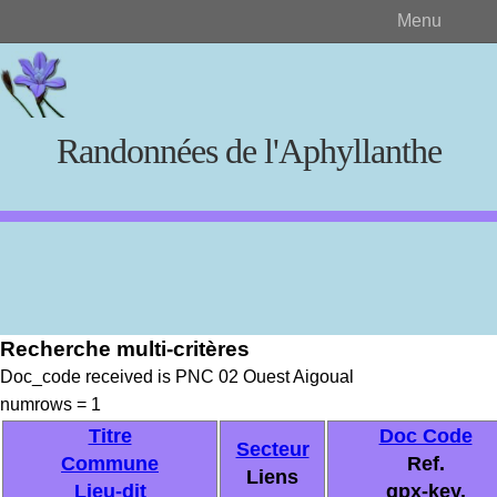
Menu
Randonnées de l'Aphyllanthe
Rechercher
Recherche multi-critères
Créer et visualiser
Doc_code received is PNC 02 Ouest Aigoual
numrows = 1
Documents source
Titre
Doc Code
Secteur
Commune
Ref.
Liens
Lieu-dit
gpx-key.