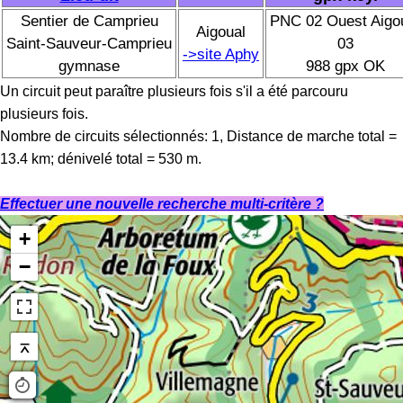
Sentier de Camprieu
PNC 02 Ouest Aigo
Aigoual
Saint-Sauveur-Camprieu
03
->site Aphy
gymnase
988 gpx OK
Un circuit peut paraître plusieurs fois s'il a été parcouru
plusieurs fois.
Nombre de circuits sélectionnés: 1, Distance de marche total =
13.4 km; dénivelé total = 530 m.
Effectuer une nouvelle recherche multi-critère ?
+
−
⌅