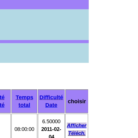
té
Temps
Difficulté
choisir
té
total
Date
6.50000
Afficher
08:00:00
2011-02-
Téléch.
04