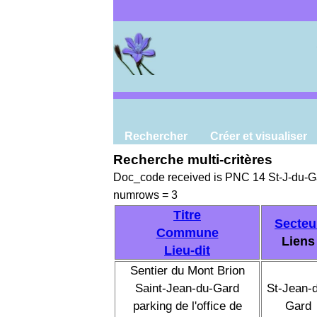
Rechercher
Créer et visualiser
Recherche multi-critères
Doc_code received is PNC 14 St-J-du-G
numrows = 3
Titre
Secteu
Commune
Liens
Lieu-dit
Sentier du Mont Brion
Saint-Jean-du-Gard
St-Jean-
parking de l'office de
Gard