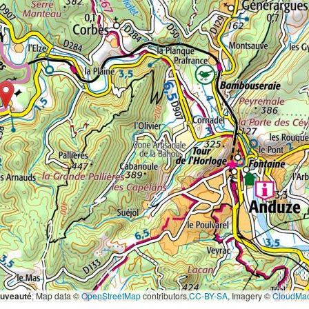
ouveauté
; Map data ©
OpenStreetMap
contributors,
CC-BY-SA
, Imagery ©
CloudMa