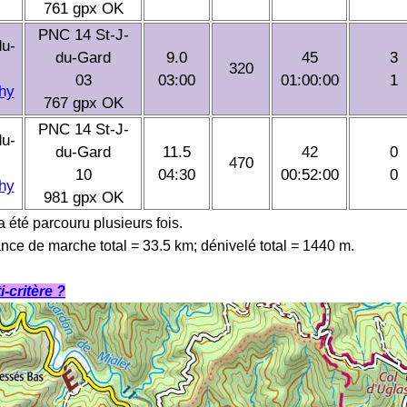
761 gpx OK
PNC 14 St-J-
du-
du-Gard
9.0
45
3
320
03
03:00
01:00:00
1
phy
767 gpx OK
PNC 14 St-J-
du-
du-Gard
11.5
42
0
470
10
04:30
00:52:00
0
phy
981 gpx OK
 a été parcouru plusieurs fois.
ance de marche total = 33.5 km; dénivelé total = 1440 m.
-critère ?