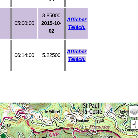
3.85000
Afficher
05:00:00
2015-10-
Téléch.
02
Afficher
06:14:00
5.22500
Téléch.
Scan25
OSM
planIGN
IGN Sat