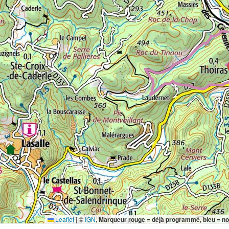
Leaflet
|
©
IGN
,
Marqueur rouge = déjà programmé, bleu = n