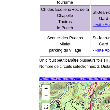
tourisme
Ch des Ecoliers/Roc de la
St-Jean-
Chapelle
Gard
Thoiras
->site A
le Puech
Sentier des Puechs
St-Jean-
Mialet
Gard
parking du village
->site A
Un circuit peut paraître plusieurs fois s'il
Nombre de circuits sélectionnés: 3, Dist
Effectuer une nouvelle recherche multi
+
−