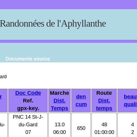
Randonnées de l'Aphyllanthe
Documents source
ard
Doc Code
Marche
Route
r
den
beau
Ref.
Dist.
Dist.
cum
quali
gpx-key.
Temps
temps
PNC 14 St-J-
du-
du-Gard
13.0
48
4
650
07
06:00
01:00:00
2