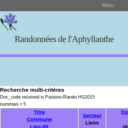
Menu
Randonnées de l'Aphyllanthe
Rechercher
Recherche multi-critères
Créer et visualiser
Doc_code received is Passion-Rando HS2015
numrows = 5
Documents source
Titre
Do
Secteur
Commune
Liens
Lieu-dit
gp