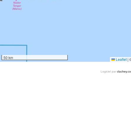
50 km
Leaflet
|
Logiciel par
cluchey.c