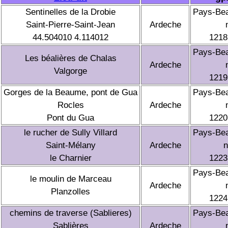
Sentinelles de la Drobie
Pays-Be
Saint-Pierre-Saint-Jean
Ardeche
44.504010 4.114012
1218
Pays-Be
Les béalières de Chalas
Ardeche
Valgorge
1219
Gorges de la Beaume, pont de Gua
Pays-Be
Rocles
Ardeche
Pont du Gua
1220
le rucher de Sully Villard
Pays-Be
Saint-Mélany
Ardeche
n
le Charnier
1223
Pays-Be
le moulin de Marceau
Ardeche
Planzolles
1224
chemins de traverse (Sablieres)
Pays-Be
Sablières
Ardeche