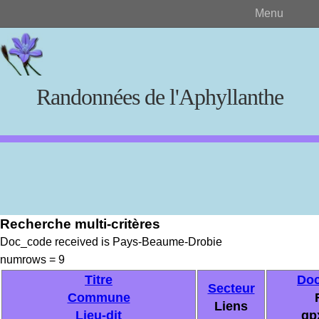
Menu
Randonnées de l'Aphyllanthe
Rechercher
Recherche multi-critères
Créer et visualiser
Doc_code received is Pays-Beaume-Drobie
numrows = 9
Documents source
Titre
Do
Secteur
Commune
Liens
Lieu-dit
gp