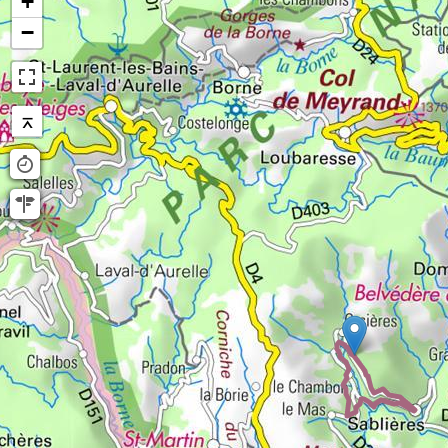
+
−
⌅