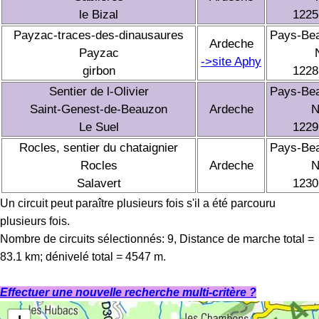
le Bizal
1225
Payzac-traces-des-dinausaures
Pays-Be
Ardeche
Payzac
->site Aphy
girbon
1228
Sentier de l-Olivier
Pays-Be
Saint-Genest-de-Beauzon
Ardeche
N
Le Suel
1229
Rocles, sentier du chataignier
Pays-Be
Rocles
Ardeche
N
Salavert
1230
Un circuit peut paraître plusieurs fois s'il a été parcouru
plusieurs fois.
Nombre de circuits sélectionnés: 9, Distance de marche total =
83.1 km; dénivelé total = 4547 m.
Effectuer une nouvelle recherche multi-critère ?