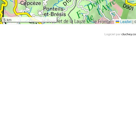
5 km
Leaflet
|
Logiciel par
cluchey.c