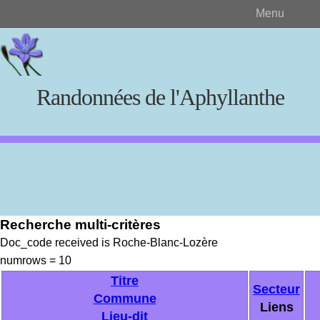
Menu
Randonnées de l'Aphyllanthe
Rechercher
Recherche multi-critères
Créer et visualiser
Doc_code received is Roche-Blanc-Lozère
numrows = 10
Documents source
Titre
Secteur
Commune
Liens
Lieu-dit