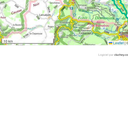
10 km
Leaflet
|
Logiciel par
cluchey.c