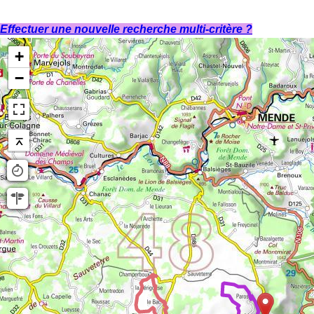
Effectuer une nouvelle recherche multi-critère ?
+
−
⌅