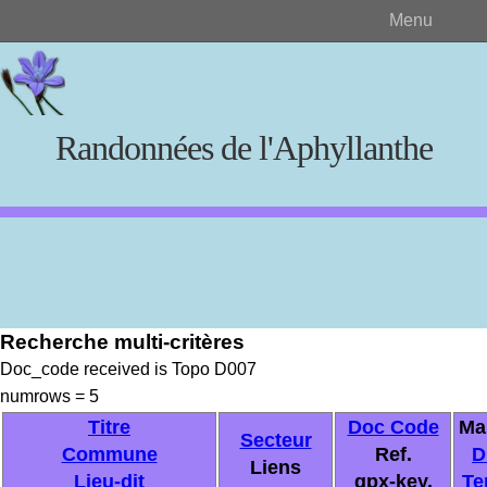
Menu
Randonnées de l'Aphyllanthe
Rechercher
Recherche multi-critères
Créer et visualiser
Doc_code received is Topo D007
numrows = 5
Documents source
Titre
Doc Code
Ma
Secteur
Commune
Ref.
D
Liens
Lieu-dit
gpx-key.
Te