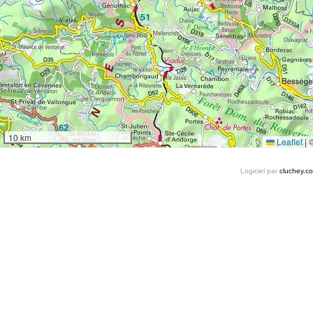
10 km
Leaflet
|
Logiciel par
cluchey.c