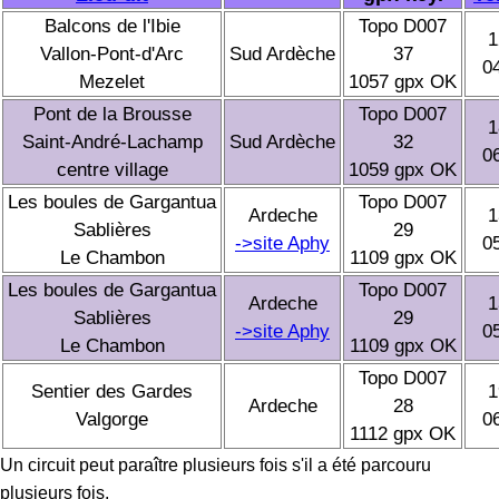
Balcons de l'Ibie
Topo D007
1
Vallon-Pont-d'Arc
Sud Ardèche
37
0
Mezelet
1057 gpx OK
Pont de la Brousse
Topo D007
1
Saint-André-Lachamp
Sud Ardèche
32
0
centre village
1059 gpx OK
Les boules de Gargantua
Topo D007
Ardeche
1
Sablières
29
->site Aphy
0
Le Chambon
1109 gpx OK
Les boules de Gargantua
Topo D007
Ardeche
1
Sablières
29
->site Aphy
0
Le Chambon
1109 gpx OK
Topo D007
Sentier des Gardes
1
Ardeche
28
Valgorge
0
1112 gpx OK
Un circuit peut paraître plusieurs fois s'il a été parcouru
plusieurs fois.