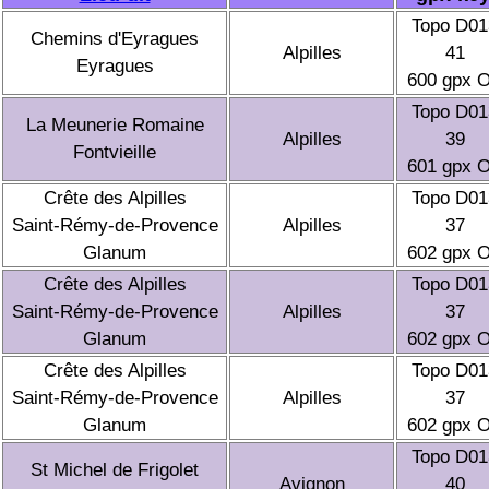
Topo D01
Chemins d'Eyragues
Alpilles
41
Eyragues
600 gpx 
Topo D01
La Meunerie Romaine
Alpilles
39
Fontvieille
601 gpx 
Crête des Alpilles
Topo D01
Saint-Rémy-de-Provence
Alpilles
37
Glanum
602 gpx 
Crête des Alpilles
Topo D01
Saint-Rémy-de-Provence
Alpilles
37
Glanum
602 gpx 
Crête des Alpilles
Topo D01
Saint-Rémy-de-Provence
Alpilles
37
Glanum
602 gpx 
Topo D01
St Michel de Frigolet
Avignon
40