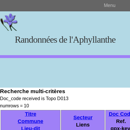
Menu
Randonnées de l'Aphyllanthe
Rechercher
Recherche multi-critères
Créer et visualiser
Doc_code received is Topo D013
numrows = 10
Documents source
Titre
Doc Cod
Secteur
Commune
Ref.
Liens
Lieu-dit
gpx-key