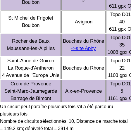
Boulbon
611 gpx 
Topo D01
St Michel de Frigolet
Avignon
40
Boulbon
611 gpx 
Topo D01
Rocher des Baux
Bouches du Rhône
35
Maussane-les-Alpilles
->site Aphy
1008 gpx 
Saint-Anne de Goiron
Topo D01
La Roque-d'Antheron
Bouches du Rhone
22
4 Avenue de l'Europe Unie
1103 gpx 
Croix de Provence
Topo D01
Saint-Marc-Jaumegarde
Aix-en-Provence
5
Barrage de Bimont
1161 gpx 
Un circuit peut paraître plusieurs fois s'il a été parcouru
plusieurs fois.
Nombre de circuits sélectionnés: 10, Distance de marche total
= 149.2 km; dénivelé total = 3914 m.