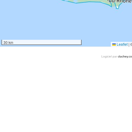
30 km
Leaflet
|
Logiciel par
cluchey.c