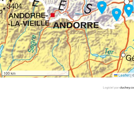
100 km
Leaflet
|
Logiciel par
cluchey.c