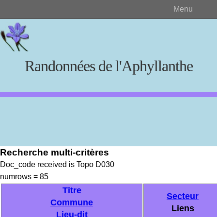
Menu
Randonnées de l'Aphyllanthe
Rechercher
Recherche multi-critères
Créer et visualiser
Doc_code received is Topo D030
numrows = 85
Documents source
Titre
Secteur
Commune
Liens
Lieu-dit