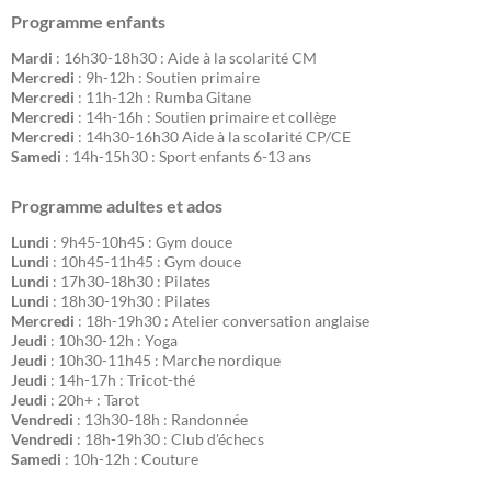
Programme enfants
Mardi
: 16h30-18h30 : Aide à la scolarité CM
Mercredi
: 9h-12h : Soutien primaire
Mercredi
: 11h-12h : Rumba Gitane
Mercredi
: 14h-16h : Soutien primaire et collège
Mercredi
: 14h30-16h30 Aide à la scolarité CP/CE
Samedi
: 14h-15h30 : Sport enfants 6-13 ans
Programme adultes et ados
Lundi
: 9h45-10h45 : Gym douce
Lundi
: 10h45-11h45 : Gym douce
Lundi
: 17h30-18h30 : Pilates
Lundi
: 18h30-19h30 : Pilates
Mercredi
: 18h-19h30 : Atelier conversation anglaise
Jeudi
: 10h30-12h : Yoga
Jeudi
: 10h30-11h45 : Marche nordique
Jeudi
: 14h-17h : Tricot-thé
Jeudi
: 20h+ : Tarot
Vendredi
: 13h30-18h : Randonnée
Vendredi
: 18h-19h30 : Club d'échecs
Samedi
: 10h-12h : Couture