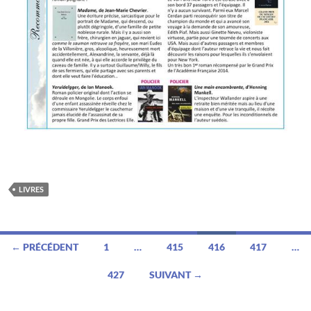
LIVRES
Navigation
← PRÉCÉDENT
1
…
415
416
417
…
des
427
SUIVANT →
articles