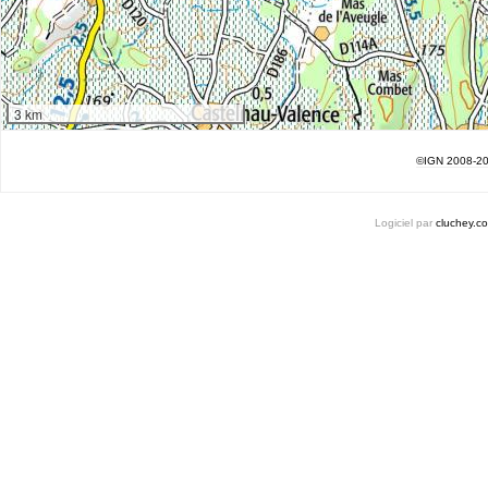
3 km
©IGN 2008-2
Logiciel par
cluchey.c