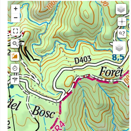
+
Estompage
−
Rivieres
Scan25
OSM
planIGNV2
IGN Ortho