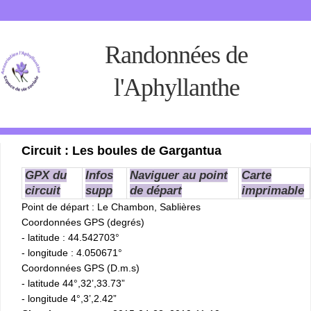
Randonnées de
l'Aphyllanthe
Circuit : Les boules de Gargantua
GPX du
Infos
Naviguer au point
Carte
circuit
supp
de départ
imprimable
Point de départ
: Le Chambon, Sablières
Coordonnées GPS (degrés)
- latitude : 44.542703°
- longitude : 4.050671°
Coordonnées GPS (D.m.s)
- latitude 44°,32’,33.73”
- longitude 4°,3’,2.42”