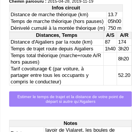
Chemin parcouru :
2015-04-28, 2019-11-19
Infos circuit
Distance de marche théorique (km)
13.7
Temps de marche théorique (hors pauses)
05h00
Dénivelé cumulé à la montée théorique (m)
750 m
Distances, Temps
A/S
A/R
Distance d'Aigaliers par la route (km)
87
174
Temps de trajet route depuis Aigaliers
1h40
3h20
Temps total théorique (marche+route A/R
8h20
hors pauses)
Tarif covoiturage € (par voiture, à
partager entre tous les occupants y
52.20
compris le conducteur)
Estimer le temps de trajet et la distance de votre point de
départ si autre qu'Aigaliers
Notes
lavoir de Vialaret, les boules de