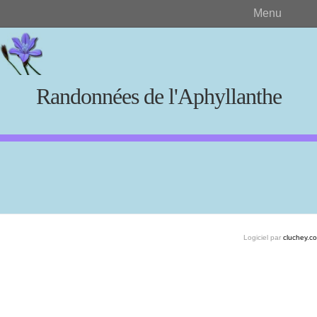
Menu
Randonnées de l'Aphyllanthe
Rechercher
Créer et visualiser
Logiciel par
cluchey.c
Documents source