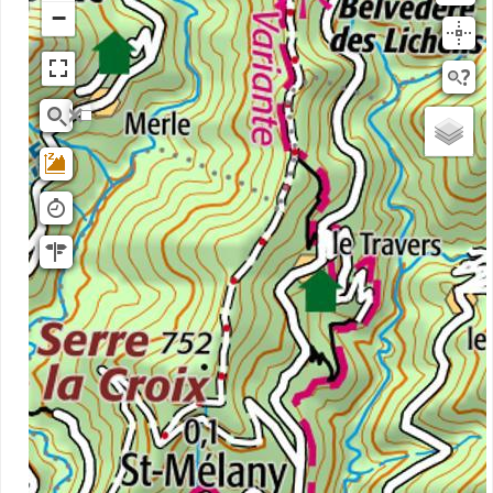
−
Rivieres
Scan25
OSM
planIGNV2
IGN Ortho