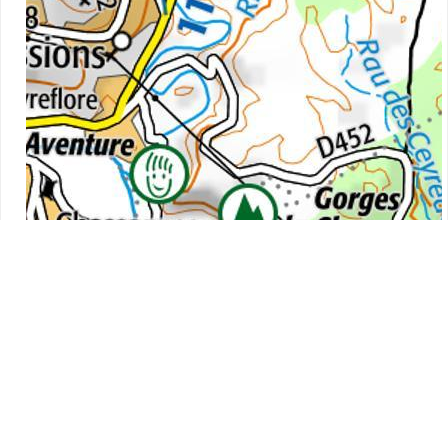
2 km
Leaflet
|
©
IGN
, Map data ©
OpenStreetMap
contributors,
OpenTopoMap
m
%
320
20
300