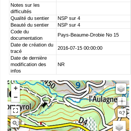
Notes sur les
difficultés
Qualité du sentier
NSP sur 4
Beauté du sentier
NSP sur 4
Code du
Pays-Beaume-Drobie No 15
documentation
Date de création du
2016-07-15 00:00:00
tracé
Date de dernière
modification des
NR
infos
+
Estompage
−
Rivieres
Scan25
OSM
planIGNV2
IGN Ortho