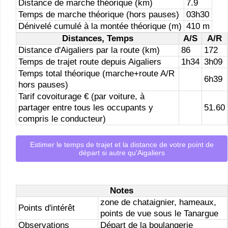
Distance de marche théorique (km)
7.9
Temps de marche théorique (hors pauses)
03h30
Dénivelé cumulé à la montée théorique (m)
410 m
Distances, Temps
A/S
A/R
Distance d'Aigaliers par la route (km)
86
172
Temps de trajet route depuis Aigaliers
1h34
3h09
Temps total théorique (marche+route A/R
6h39
hors pauses)
Tarif covoiturage € (par voiture, à
partager entre tous les occupants y
51.60
compris le conducteur)
Estimer le temps de trajet et la distance de votre point de
départ si autre qu'Aigaliers
Notes
zone de chataignier, hameaux,
Points d'intérêt
points de vue sous le Tanargue
Observations
Départ de la boulangerie