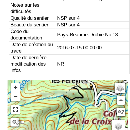
Notes sur les
difficultés
Qualité du sentier
NSP sur 4
Beauté du sentier
NSP sur 4
Code du
Pays-Beaume-Drobie No 13
documentation
Date de création du
2016-07-15 00:00:00
tracé
Date de dernière
modification des
NR
infos
+
Estompage
−
Rivieres
Scan25
OSM
planIGNV2
IGN Ortho