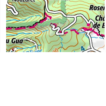
2 km
Leaflet
|
©
IGN
, Map data ©
OpenStreetMap
contributors,
OpenTopoMap
m
%
650