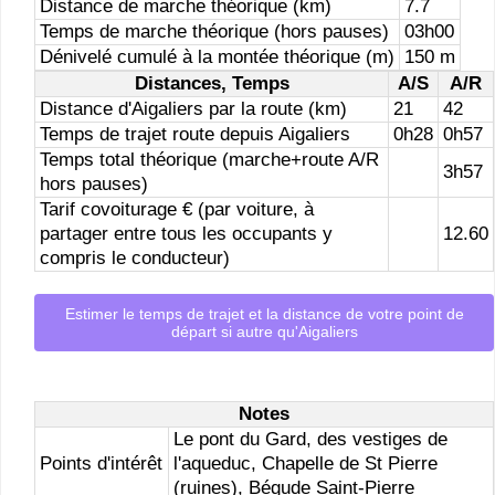
Distance de marche théorique (km)
7.7
Temps de marche théorique (hors pauses)
03h00
Dénivelé cumulé à la montée théorique (m)
150 m
Distances, Temps
A/S
A/R
Distance d'Aigaliers par la route (km)
21
42
Temps de trajet route depuis Aigaliers
0h28
0h57
Temps total théorique (marche+route A/R
3h57
hors pauses)
Tarif covoiturage € (par voiture, à
partager entre tous les occupants y
12.60
compris le conducteur)
Estimer le temps de trajet et la distance de votre point de
départ si autre qu'Aigaliers
Notes
Le pont du Gard, des vestiges de
Points d'intérêt
l'aqueduc, Chapelle de St Pierre
(ruines), Bégude Saint-Pierre