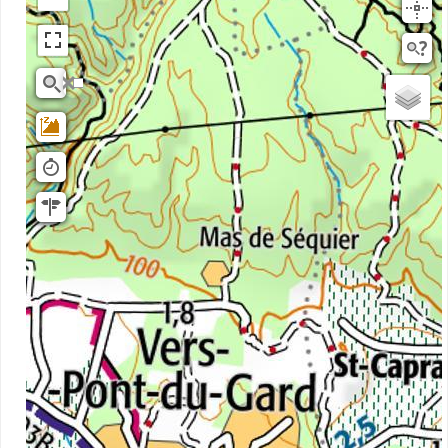
Scan25
OSM
planIGNV2
IGN Ortho