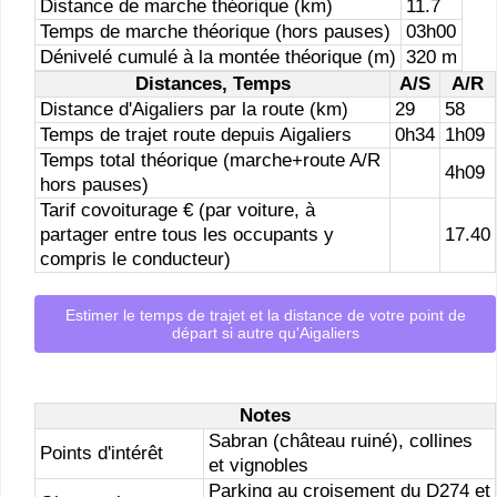
Distance de marche théorique (km)
11.7
Temps de marche théorique (hors pauses)
03h00
Dénivelé cumulé à la montée théorique (m)
320 m
Distances, Temps
A/S
A/R
Distance d'Aigaliers par la route (km)
29
58
Temps de trajet route depuis Aigaliers
0h34
1h09
Temps total théorique (marche+route A/R
4h09
hors pauses)
Tarif covoiturage € (par voiture, à
partager entre tous les occupants y
17.40
compris le conducteur)
Estimer le temps de trajet et la distance de votre point de
départ si autre qu'Aigaliers
Notes
Sabran (château ruiné), collines
Points d'intérêt
et vignobles
Parking au croisement du D274 et