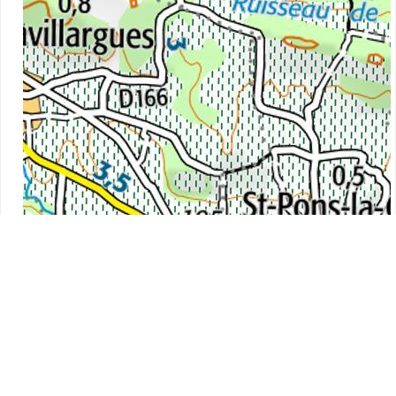
2 km
Leaflet
|
©
IGN
, Map data ©
OpenStreetMap
contributors,
OpenTopoMap
m
%
20