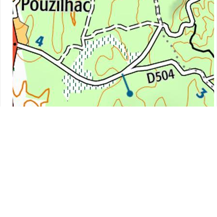
2 km
Leaflet
|
©
IGN
, Map data ©
OpenStreetMap
contributors,
OpenTopoMap
m
%
220
20
200