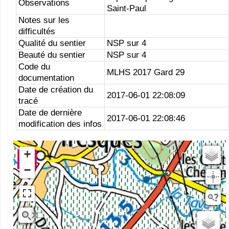
Observations
Saint-Paul
Notes sur les
difficultés
Qualité du sentier
NSP sur 4
Beauté du sentier
NSP sur 4
Code du
MLHS 2017 Gard 29
documentation
Date de création du
2017-06-01 22:08:09
tracé
Date de dernière
2017-06-01 22:08:46
modification des infos
+
Estompage
−
Rivieres
Scan25
OSM
planIGNV2
IGN Ortho