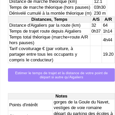
Distance de marche théorique (km)
12.1
Temps de marche théorique (hors pauses)
03h30
Dénivelé cumulé à la montée théorique (m)
230 m
Distances, Temps
A/S
A/R
Distance d'Aigaliers par la route (km)
32
64
Temps de trajet route depuis Aigaliers
0h37
1h14
Temps total théorique (marche+route A/R
4h44
hors pauses)
Tarif covoiturage € (par voiture, à
partager entre tous les occupants y
19.20
compris le conducteur)
Estimer le temps de trajet et la distance de votre point de
départ si autre qu'Aigaliers
Notes
gorges de la Goule du Navet,
Points d'intérêt
vestiges de voie romaine
départ du parking des écoles à