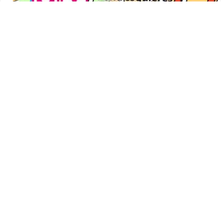
2 km
Leaflet
|
©
IGN
, Map data ©
OpenStreetMap
contributors,
OpenTopoMap
m
%
20
160
140
10
120
100
0