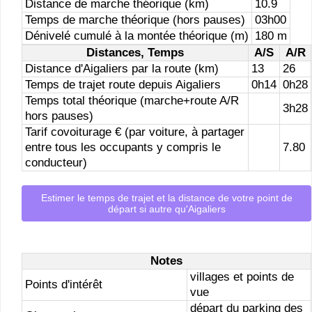
Distance de marche théorique (km)
10.9
Temps de marche théorique (hors pauses)
03h00
Dénivelé cumulé à la montée théorique (m)
180 m
Distances, Temps
A/S
A/R
Distance d'Aigaliers par la route (km)
13
26
Temps de trajet route depuis Aigaliers
0h14
0h28
Temps total théorique (marche+route A/R
3h28
hors pauses)
Tarif covoiturage € (par voiture, à partager
entre tous les occupants y compris le
7.80
conducteur)
Estimer le temps de trajet et la distance de votre point de
départ si autre qu'Aigaliers
Notes
villages et points de
Points d'intérêt
vue
départ du parking des