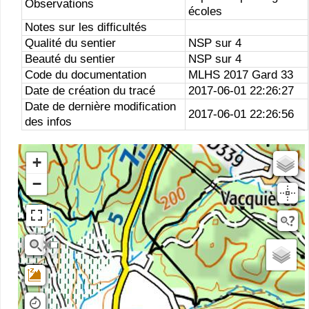
Observations
écoles
Notes sur les difficultés
Qualité du sentier
NSP sur 4
Beauté du sentier
NSP sur 4
Code du documentation
MLHS 2017 Gard 33
Date de création du tracé
2017-06-01 22:26:27
Date de dernière modification
2017-06-01 22:26:56
des infos
+
Estompage
−
Rivieres
Scan25
OSM
planIGNV2
IGN Ortho