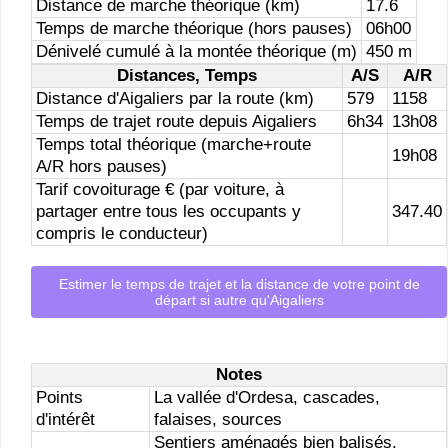
Distance de marche théorique (km)
17.6
Temps de marche théorique (hors pauses)
06h00
Dénivelé cumulé à la montée théorique (m)
450 m
Distances, Temps
A/S
A/R
Distance d'Aigaliers par la route (km)
579
1158
Temps de trajet route depuis Aigaliers
6h34
13h08
Temps total théorique (marche+route
19h08
A/R hors pauses)
Tarif covoiturage € (par voiture, à
partager entre tous les occupants y
347.40
compris le conducteur)
Estimer le temps de trajet et la distance de votre point de
départ si autre qu'Aigaliers
Notes
Points
La vallée d'Ordesa, cascades,
d'intérêt
falaises, sources
Sentiers aménagés bien balisés.