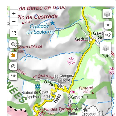
+
Estompage
−
Rivieres
Scan25
OSM
planIGNV2
IGN Ortho