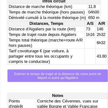
Infos circuit
Distance de marche théorique (km)
11.8
Temps de marche théorique (hors pauses)
04h00
Dénivelé cumulé à la montée théorique (m)
650 m
Distances, Temps
A/S
A/R
Distance d'Aigaliers par la route (km)
73
146
Temps de trajet route depuis Aigaliers
1h16
2h32
Temps total théorique (marche+route A/R
6h32
hors pauses)
Tarif covoiturage € (par voiture, à
partager entre tous les occupants y
43.80
compris le conducteur)
Estimer le temps de trajet et la distance de votre point de
départ si autre qu'Aigaliers
Notes
Points
Corniche des Cévennes, vues sur
d'intérêt
vallée Borgne et Vallée Française