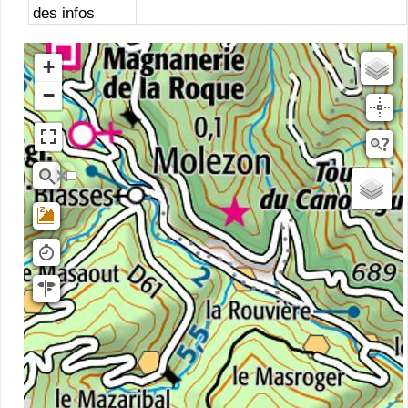
des infos
+
Estompage
−
Rivieres
Scan25
OSM
planIGNV2
IGN Ortho