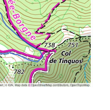
let
|
©
IGN
, Map data ©
OpenStreetMap
contributors,
OpenTopoMap
t
672d 20:53
20672d 21:10
%
50