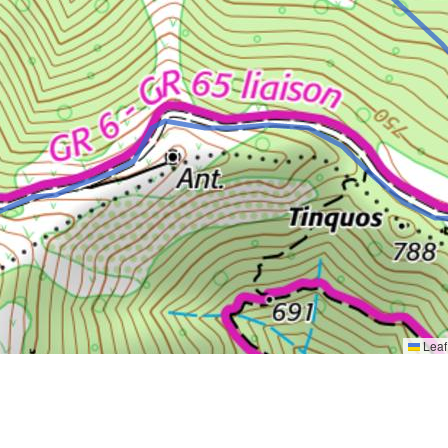
Leaf
20672d 20:20
20672d 20:36
20