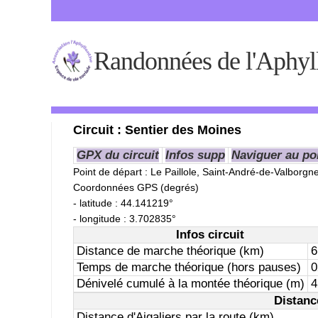
Randonnées de l'Aphyl
Circuit : Sentier des Moines
GPX du circuit
Infos supp
Naviguer au po
Point de départ
: Le Paillole, Saint-André-de-Valborgn
Coordonnées GPS (degrés)
- latitude : 44.141219°
- longitude : 3.702835°
Infos circuit
Distance de marche théorique (km)
6
Temps de marche théorique (hors pauses)
0
Dénivelé cumulé à la montée théorique (m)
4
Distanc
Distance d'Aigaliers par la route (km)