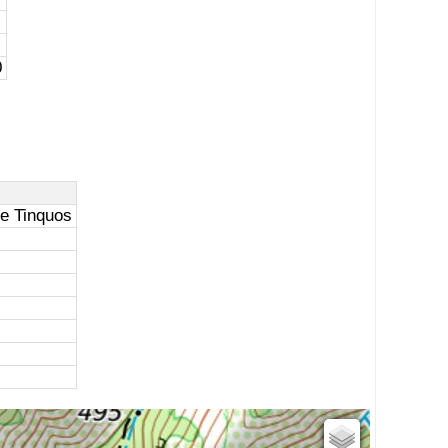
0
de Tinquos
Estompage