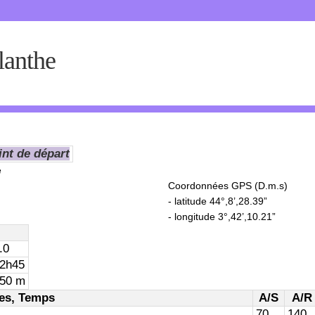
lanthe
int de départ
e
Coordonnées GPS (D.m.s)
- latitude 44°,8’,28.39”
- longitude 3°,42’,10.21”
.0
2h45
50 m
es, Temps
A/S
A/R
70
140