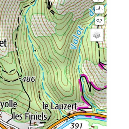
Rivieres
Scan25
OSM
planIGNV2
IGN Ortho