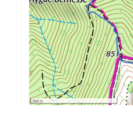
500 m
20672d 19:46
20672d 20:03
m
800