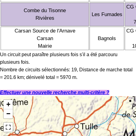
CG 
Combe du Tisonne
Les Fumades
Rivières
Carsan Source de l'Arnave
CG 
Carsan
Bagnols
Mairie
1
Un circuit peut paraître plusieurs fois s'il a été parcouru
plusieurs fois.
Nombre de circuits sélectionnés: 19, Distance de marche total
= 201.6 km; dénivelé total = 5970 m.
Effectuer une nouvelle recherche multi-critère ?
+
−