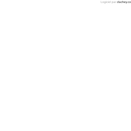
Logiciel par
cluchey.c