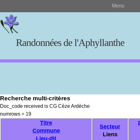
Menu
Randonnées de l'Aphyllanthe
Rechercher
Recherche multi-critères
Créer et visualiser
Doc_code received is CG Cèze Ardèche
numrows = 19
Documents source
Titre
Secteur
Commune
Liens
Lieu-dit