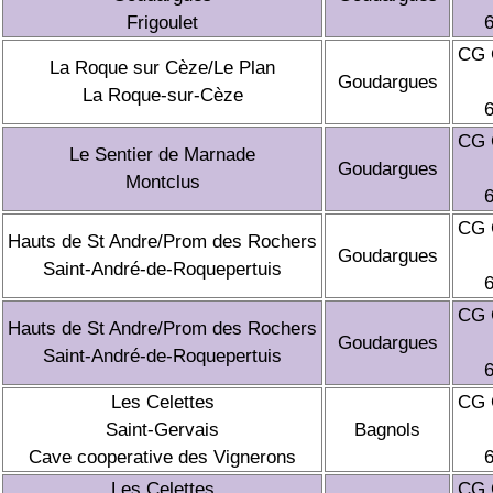
Frigoulet
CG 
La Roque sur Cèze/Le Plan
Goudargues
La Roque-sur-Cèze
CG 
Le Sentier de Marnade
Goudargues
Montclus
CG 
Hauts de St Andre/Prom des Rochers
Goudargues
Saint-André-de-Roquepertuis
CG 
Hauts de St Andre/Prom des Rochers
Goudargues
Saint-André-de-Roquepertuis
Les Celettes
CG 
Saint-Gervais
Bagnols
Cave cooperative des Vignerons
Les Celettes
CG 