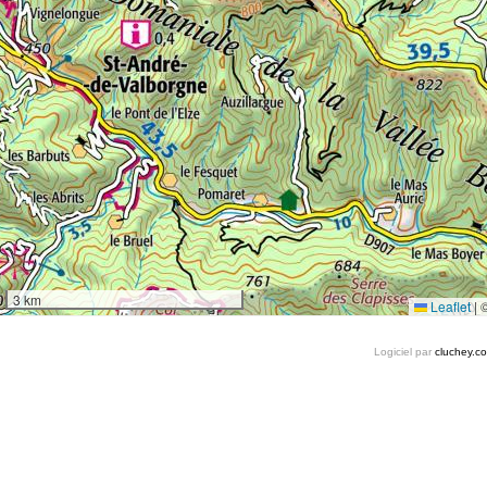
3 km
Leaflet
|
Logiciel par
cluchey.c