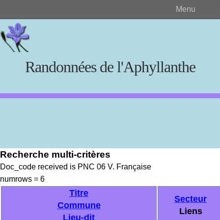
Menu
Randonnées de l'Aphyllanthe
Rechercher
Recherche multi-critères
Créer et visualiser
Doc_code received is PNC 06 V. Française
numrows = 6
Documents source
Titre
Secteur
Commune
Liens
Lieu-dit