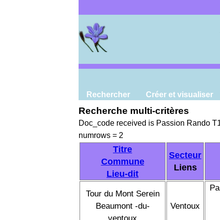
Rechercher
Créer et visualiser
Recherche multi-critères
Doc_code received is Passion Rando T
numrows = 2
Titre
Secteur
Commune
Liens
Lieu-dit
Pa
Tour du Mont Serein
Beaumont -du-
Ventoux
ventoux