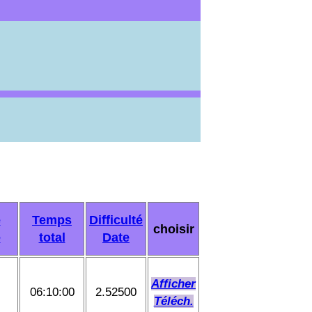
é
Temps
Difficulté
choisir
é
total
Date
Afficher
06:10:00
2.52500
Téléch.