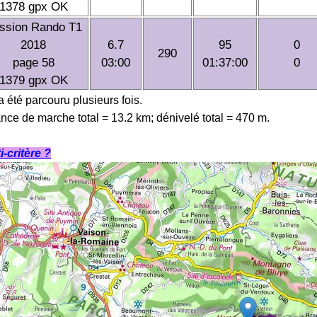
1378 gpx OK
ssion Rando T1
2018
6.7
95
0
290
page 58
03:00
01:37:00
0
1379 gpx OK
 a été parcouru plusieurs fois.
ance de marche total = 13.2 km; dénivelé total = 470 m.
-critère ?