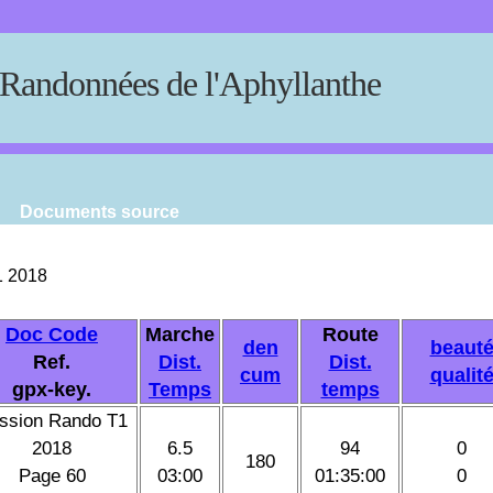
Randonnées de l'Aphyllanthe
Documents source
1 2018
Doc Code
Marche
Route
den
beaut
Ref.
Dist.
Dist.
cum
qualit
gpx-key.
Temps
temps
ssion Rando T1
2018
6.5
94
0
180
Page 60
03:00
01:35:00
0