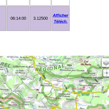
Afficher
06:14:00
3.12500
Téléch.
Scan25
OSM
planIGN
IGN Sat