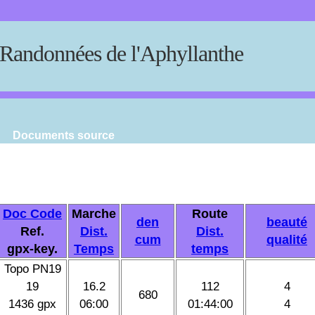
Randonnées de l'Aphyllanthe
Documents source
Doc Code
Marche
Route
den
beauté
Ref.
Dist.
Dist.
cum
qualité
gpx-key.
Temps
temps
Topo PN19
19
16.2
112
4
680
1436 gpx
06:00
01:44:00
4