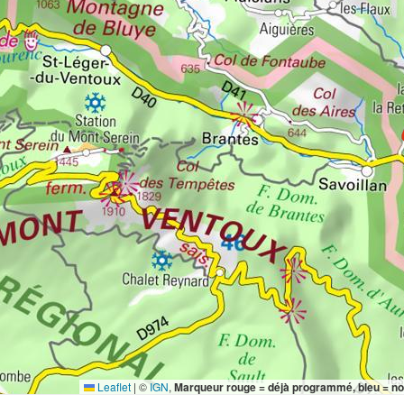
Leaflet
|
©
IGN
,
Marqueur rouge = déjà programmé, bleu = n