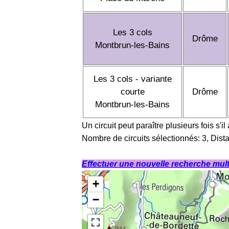
Les 3 cols
Drôme
Montbrun-les-Bains
Les 3 cols - variante
courte
Drôme
Montbrun-les-Bains
Un circuit peut paraître plusieurs fois s'il
Nombre de circuits sélectionnés: 3, Dist
Effectuer une nouvelle recherche multi
+
−