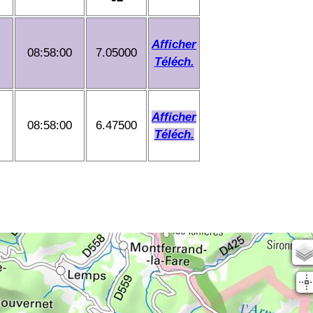
Afficher
08:58:00
7.05000
Téléch.
Afficher
08:58:00
6.47500
Téléch.
Scan25
OSM
planIGN
IGN Sat