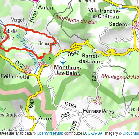
2
ouveauté
; Map data ©
OpenStreetMap
contributors,
CC-BY-SA
, Imagery ©
CloudMa