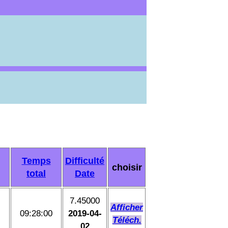
Temps
Difficulté
choisir
total
Date
7.45000
Afficher
09:28:00
2019-04-
Téléch.
02