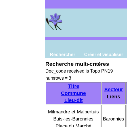
Rechercher
Créer et visualiser
Recherche multi-critères
Doc_code received is Topo PN19
numrows = 3
Titre
Secteur
Commune
Liens
Lieu-dit
Milmandre et Malpertuis
Buis-les-Baronnies
Baronnies
Place du Marché