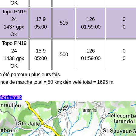
OK
Topo PN19
24
17.9
126
0
515
1437 gpx
05:00
01:59:00
0
OK
Topo PN19
24
15.9
126
0
500
1438 gpx
05:00
01:59:00
0
OK
 a été parcouru plusieurs fois.
ance de marche total = 50 km; dénivelé total = 1695 m.
-critère ?