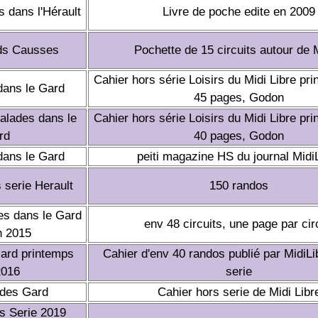
s dans l'Hérault
Livre de poche edite en 2009
ds Causses
Pochette de 15 circuits autour de M
Cahier hors série Loisirs du Midi Libre pr
dans le Gard
45 pages, Godon
alades dans le
Cahier hors série Loisirs du Midi Libre pr
rd
40 pages, Godon
dans le Gard
peiti magazine HS du journal Midi
 serie Herault
150 randos
es dans le Gard
env 48 circuits, une page par cir
n 2015
ard printemps
Cahier d'env 40 randos publié par MidiLi
2016
serie
ades Gard
Cahier hors serie de Midi Libr
s Serie 2019