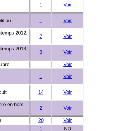
1
Voir
illau
1
Voir
intemps 2012,
7
Voir
intemps 2013,
8
Voir
Libre
Voir
1
Voir
cuit
14
Voir
bre en hors
2
Voir
e
20
Voir
1
ND