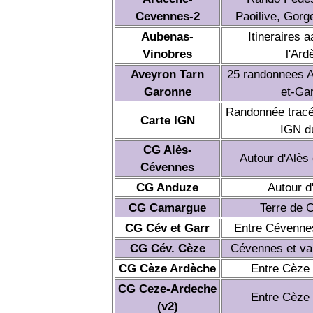
Cevennes-2
Paoilive, Gor
Aubenas-
Itineraires 
Vinobres
l'Ard
Aveyron Tarn
25 randonnees A
Garonne
et-Ga
Randonnée tracée
Carte IGN
IGN du
CG Alès-
Autour d'Alès
Cévennes
CG Anduze
Autour d
CG Camargue
Terre de 
CG Cév et Garr
Entre Cévennes
CG Cév. Cèze
Cévennes et val
CG Cèze Ardèche
Entre Cèze 
CG Ceze-Ardeche
Entre Cèze 
(v2)