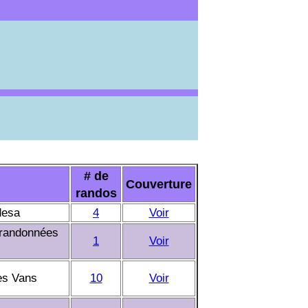
# de
Couverture
randos
desa
4
Voir
 randonnées
1
Voir
es Vans
10
Voir