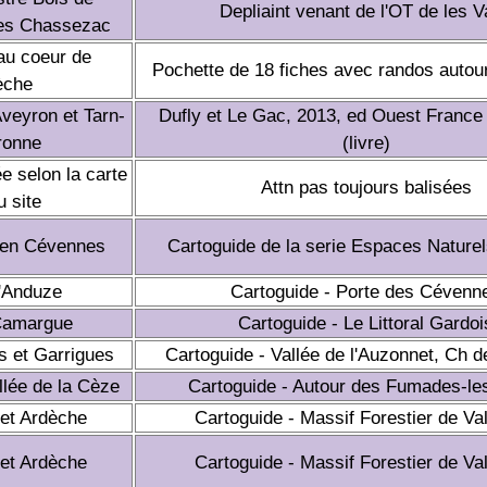
Depliaint venant de l'OT de les 
ges Chassezac
aau coeur de
Pochette de 18 fiches avec randos autou
èche
veyron et Tarn-
Dufly et Le Gac, 2013, ed Ouest France 
ronne
(livre)
 selon la carte
Attn pas toujours balisées
 site
 en Cévennes
Cartoguide de la serie Espaces Nature
'Anduze
Cartoguide - Porte des Cévenn
Camargue
Cartoguide - Le Littoral Gardoi
 et Garrigues
Cartoguide - Vallée de l'Auzonnet, Ch d
lée de la Cèze
Cartoguide - Autour des Fumades-le
et Ardèche
Cartoguide - Massif Forestier de Va
et Ardèche
Cartoguide - Massif Forestier de Va