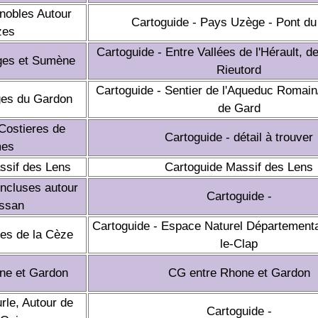
gnobles Autour
Cartoguide - Pays Uzège - Pont d
zes
Cartoguide - Entre Vallées de l'Hérault, de
ges et Sumène
Rieutord
Cartoguide - Sentier de l'Aqueduc Romai
ges du Gardon
de Gard
Costieres de
Cartoguide - détail à trouver
mes
ssif des Lens
Cartoguide Massif des Lens
ncluses autour
Cartoguide -
ssan
Cartoguide - Espace Naturel Départementa
es de la Cèze
le-Clap
ne et Gardon
CG entre Rhone et Gardon
rle, Autour de
Cartoguide -