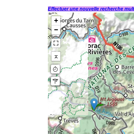
Effectuer une nouvelle recherche multi
+
−
⌅