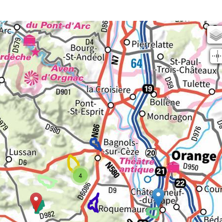
Scan25
OSM
planIGN
IGN Sat
4