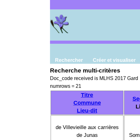
Rechercher
Créer et visualiser
Recherche multi-critères
Doc_code received is MLHS 2017 Gard
numrows = 21
Titre
Se
Commune
L
Lieu-dit
de Villevieille aux carrières
de Junas
Som