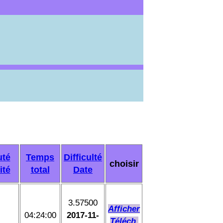
uté
Temps
Difficulté
choisir
ité
total
Date
3.57500
Afficher
04:24:00
2017-11-
Téléch.