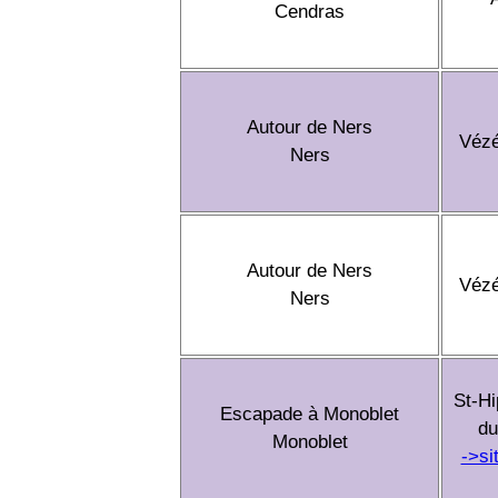
Cendras
Autour de Ners
Véz
Ners
Autour de Ners
Véz
Ners
St-Hi
Escapade à Monoblet
du
Monoblet
->si