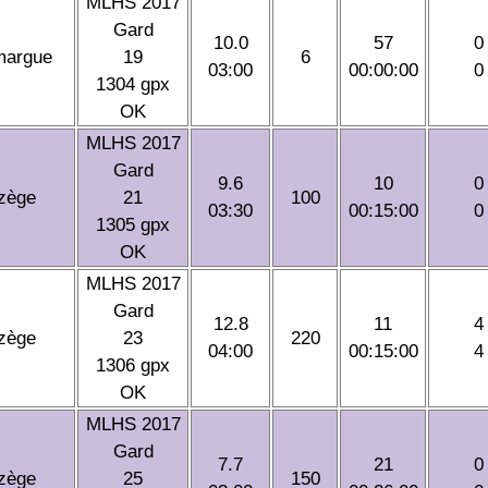
MLHS 2017
Gard
10.0
57
0
argue
19
6
03:00
00:00:00
0
1304 gpx
OK
MLHS 2017
Gard
9.6
10
0
zège
21
100
03:30
00:15:00
0
1305 gpx
OK
MLHS 2017
Gard
12.8
11
4
zège
23
220
04:00
00:15:00
4
1306 gpx
OK
MLHS 2017
Gard
7.7
21
0
zège
25
150