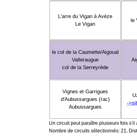
L'arre du Vigan à Avèze
le
Le Vigan
le col de la Caumette/Aigoual
Valleraugue
Ai
col de la Serreyrède
Vignes et Garrigues
U
d'Aubussargues (rac)
->si
Aubussargues
Un circuit peut paraître plusieurs fois s'il
Nombre de circuits sélectionnés: 21, Dis