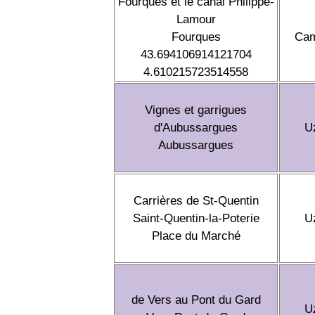
Fourques et le canal Philippe-
Lamour
Fourques
Cam
43.694106914121704
4.610215723514558
Vignes et garrigues
d'Aubussargues
U
Aubussargues
Carrières de St-Quentin
Saint-Quentin-la-Poterie
U
Place du Marché
de Vers au Pont du Gard
U