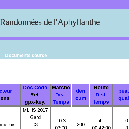
Randonnées de l'Aphyllanthe
Documents source
Doc Code
Marche
Route
cteur
den
bea
Ref.
Dist.
Dist.
iens
cum
qual
gpx-key.
Temps
temps
MLHS 2017
Gard
10.3
41
0
mierois
03
200
03:00
00:42:00
3