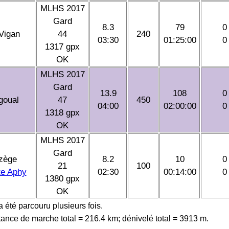
MLHS 2017
Gard
8.3
79
0
 Vigan
44
240
03:30
01:25:00
0
1317 gpx
OK
MLHS 2017
Gard
13.9
108
0
goual
47
450
04:00
02:00:00
0
1318 gpx
OK
MLHS 2017
Gard
zège
8.2
10
0
21
100
te Aphy
02:30
00:14:00
0
1380 gpx
OK
 a été parcouru plusieurs fois.
tance de marche total = 216.4 km; dénivelé total = 3913 m.