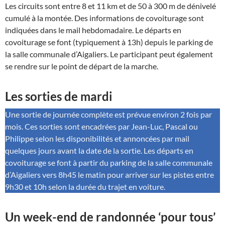
Les circuits sont entre 8 et 11 km et de 50 à 300 m de dénivelé
cumulé à la montée. Des informations de covoiturage sont
indiquées dans le mail hebdomadaire. Le départs en
covoiturage se font (typiquement à 13h) depuis le parking de
la salle communale d’Aigaliers. Le participant peut également
se rendre sur le point de départ de la marche.
Les sorties de mardi
Une sortie de journée complète est prévue environ 2 fois par
mois. Ces sorties sont encadrées par Jean-Luc, Pascal ou
Philippe selon les disponibilités et annoncées par mail
quelques jours avant la date de la sortie. Les départs en
covoiturage se font à partir du parking de la salle communale
d’Aigaliers vers 8h45 le matin pour arriver sur les pistes entre
9h30 et 10h selon la durée du trajet en voiture.
Un week-end de randonnée ‘pour tous’