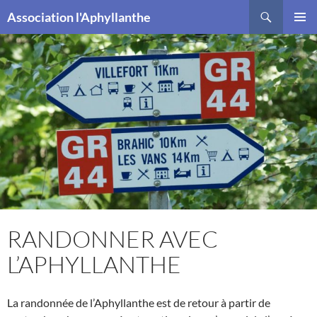
Recherche
Association l'Aphyllanthe
ALLER
MENU
AU
PRINCI
CONTENU
RANDONNER AVEC
L’APHYLLANTHE
La randonnée de l’Aphyllanthe est de retour à partir de