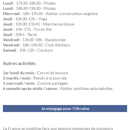
Lundi
: 17h30-18h30 : Pilates
Lundi
: 18h30-19h30 : Pilates
Mercredi
: 18h-19h30 : Atelier conversation anglaise
Jeudi
: 10h30-12h : Yoga
Jeudi
: 10h30-11h45 : Marche nordique
Jeudi
: 14h-17h : Tricot-thé
Jeudi
: 20h+ : Tarot
Vendredi
: 13h30-18h : Randonnée
Vendredi
: 18h-19h30 : Club d'échecs
Samedi
: 10h-12h : Couture
Autres activités
1er lundi du mois
: Cercle de lecture
2 mardis / mois
: Rando à la journée
1 mercredi / mois
: Cuisine partagée
6 samedis après-midis / saison
: Atelier sévillane ados/adultes
Je m'engage pour l'Ukraine
La France se mobilise face aux besoins immenses de plusieurs