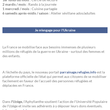
2 mardis / mois
: Rando à la journée
1 mercredi / mois
: Cuisine partagée
6 samedis après-midis / saison
: Atelier sévillane ados/adultes
Je m'engage pour l'Ukraine
La France se mobilise face aux besoins immenses de plusieurs
millions de réfugiés de la guerre en Ukraine - surtout des femmes et
des enfants.
A l’échelle du pays, le nouveau portail
parrainage.refugies.info
est la
plateforme officielle de l'état qui permet aux citoyens de se mobiliser
facilement en faveur de l'accueil des personnes réfugiées et
déplacées en France.
Dans
l'Uzège,
l'Aphyllanthe soutient l'action de l'Université Populaire
de l'Uzège et invite ses adhérents à y déposer leurs dons éventuels.