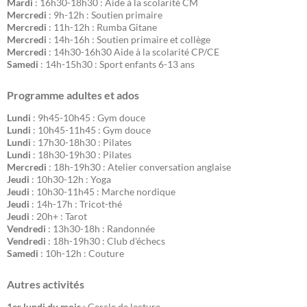
Mardi
: 16h30-18h30 : Aide à la scolarité CM
Mercredi
: 9h-12h : Soutien primaire
Mercredi
: 11h-12h : Rumba Gitane
Mercredi
: 14h-16h : Soutien primaire et collège
Mercredi
: 14h30-16h30 Aide à la scolarité CP/CE
Samedi
: 14h-15h30 : Sport enfants 6-13 ans
Programme adultes et ados
Lundi
: 9h45-10h45 : Gym douce
Lundi
: 10h45-11h45 : Gym douce
Lundi
: 17h30-18h30 : Pilates
Lundi
: 18h30-19h30 : Pilates
Mercredi
: 18h-19h30 : Atelier conversation anglaise
Jeudi
: 10h30-12h : Yoga
Jeudi
: 10h30-11h45 : Marche nordique
Jeudi
: 14h-17h : Tricot-thé
Jeudi
: 20h+ : Tarot
Vendredi
: 13h30-18h : Randonnée
Vendredi
: 18h-19h30 : Club d'échecs
Samedi
: 10h-12h : Couture
Autres activités
1er lundi du mois
: Cercle de lecture