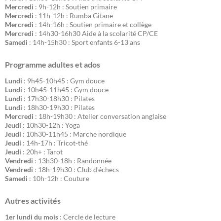
Mercredi
: 9h-12h : Soutien primaire
Mercredi
: 11h-12h : Rumba Gitane
Mercredi
: 14h-16h : Soutien primaire et collège
Mercredi
: 14h30-16h30 Aide à la scolarité CP/CE
Samedi
: 14h-15h30 : Sport enfants 6-13 ans
Programme adultes et ados
Lundi
: 9h45-10h45 : Gym douce
Lundi
: 10h45-11h45 : Gym douce
Lundi
: 17h30-18h30 : Pilates
Lundi
: 18h30-19h30 : Pilates
Mercredi
: 18h-19h30 : Atelier conversation anglaise
Jeudi
: 10h30-12h : Yoga
Jeudi
: 10h30-11h45 : Marche nordique
Jeudi
: 14h-17h : Tricot-thé
Jeudi
: 20h+ : Tarot
Vendredi
: 13h30-18h : Randonnée
Vendredi
: 18h-19h30 : Club d'échecs
Samedi
: 10h-12h : Couture
Autres activités
1er lundi du mois
: Cercle de lecture