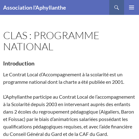
Recherche
Association l'Aphyllanthe
ALLER
MENU
AU
PRINCI
CONTENU
CLAS : PROGRAMME
NATIONAL
Introduction
Le Contrat Local d’Accompagnement à la scolarité est un
programme national dont la charte a été publiée en 2001.
L’Aphyllanthe participe au Contrat Local de l’accompagnement
à la Scolarité depuis 2003 en intervenant auprès des enfants
dans 2 écoles du regroupement pédagogique (Aigaliers, Baron
et Foissac) par le biais d’animatrices salariées possédant les
qualifications pédagogiques requises, et avec l’aide financière
du Conseil Général du Gard et de la CAF du Gard.