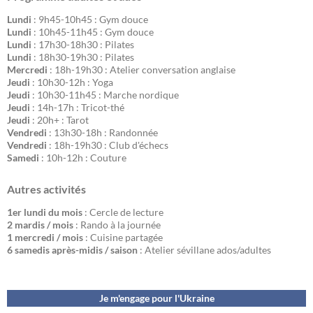
Lundi
: 9h45-10h45 : Gym douce
Lundi
: 10h45-11h45 : Gym douce
Lundi
: 17h30-18h30 : Pilates
Lundi
: 18h30-19h30 : Pilates
Mercredi
: 18h-19h30 : Atelier conversation anglaise
Jeudi
: 10h30-12h : Yoga
Jeudi
: 10h30-11h45 : Marche nordique
Jeudi
: 14h-17h : Tricot-thé
Jeudi
: 20h+ : Tarot
Vendredi
: 13h30-18h : Randonnée
Vendredi
: 18h-19h30 : Club d'échecs
Samedi
: 10h-12h : Couture
Autres activités
1er lundi du mois
: Cercle de lecture
2 mardis / mois
: Rando à la journée
1 mercredi / mois
: Cuisine partagée
6 samedis après-midis / saison
: Atelier sévillane ados/adultes
Je m'engage pour l'Ukraine