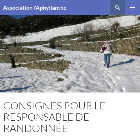
Recherche
Association l'Aphyllanthe
ALLER
MENU
AU
PRINCI
CONTENU
CONSIGNES POUR LE
RESPONSABLE DE
RANDONNÉE