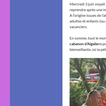
Mercredi 3 juin voyait
reprendre après une in
A l’origine issues de l’
adultes et enfants (ou
vacanciers.
En somme, tout le mo
cabanon d’Aigaliers
po
bienveillante, où la p