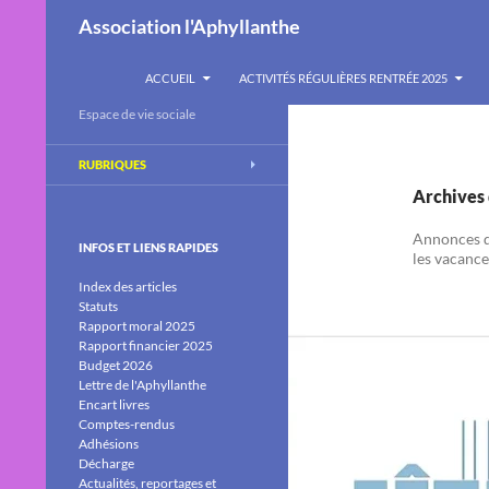
Recherche
Association l'Aphyllanthe
ALLER AU CONTENU
ACCUEIL
ACTIVITÉS RÉGULIÈRES RENTRÉE 2025
Espace de vie sociale
RUBRIQUES
Archives 
Annonces de
INFOS ET LIENS RAPIDES
les vacance
Index des articles
Statuts
Rapport moral 2025
Rapport financier 2025
Budget 2026
Lettre de l'Aphyllanthe
Encart livres
Comptes-rendus
Adhésions
Décharge
Actualités, reportages et