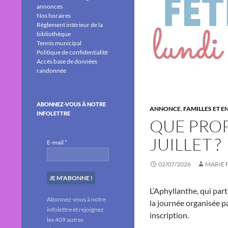
annonces
Nos horaires
Règlement intérieur de la
bibliothèque
Tennis municipal
Politique de confidentialité
Accès base de données
randonnée
ABONNEZ-VOUS À NOTRE
ANNONCE
,
FAMILLES ET E
INFOLETTRE
QUE PROP
JUILLET ?
E-mail
*
02/07/2026
MARIE 
L’Aphyllanthe, qui parti
Abonnez-vous à notre
la journée organisée pa
infolettre et rejoignez
inscription.
les 409 autres