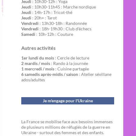
Jeudi
: 10h30-12h : Yoga
Jeudi
: 10h30-11h45 : Marche nordique
Jeudi
: 14h-17h : Tricot-thé
Jeudi
: 20h+ : Tarot
Vendredi
: 13h30-18h : Randonnée
Vendredi
: 18h-19h30 : Club d'échecs
Samedi
: 10h-12h : Couture
Autres activités
1er lundi du mois
: Cercle de lecture
2 mardis / mois
: Rando à la journée
1 mercredi / mois
: Cuisine partagée
6 samedis après-midis / saison
: Atelier sévillane
ados/adultes
Je m'engage pour l'Ukraine
La France se mobilise face aux besoins immenses
de plusieurs millions de réfugiés de la guerre en
Ukraine - surtout des femmes et des enfants.