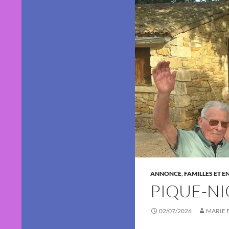
ANNONCE
,
FAMILLES ET E
PIQUE-NI
02/07/2026
MARIE 