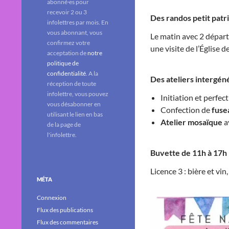
abonné·es pour
recevoir 2 ou 3
Des randos petit patr
infolettres par mois. En
vous abonnant, vous
Le matin avec 2 départs
confirmez votre
une visite de l’Église 
acceptation de
notre
politique de
confidentialité
. A la
Des ateliers intergéné
réception de toute
infolettre, vous pouvez
Initiation et perfe
vous désabonner en
Confection de
fuse
utilisant le lien en bas
Atelier mosaïque
a
de la page de
l'infolettre.
Buvette de 11h à 17h
Licence 3 : bière et vin
MÉTA
Connexion
Flux des publications
Flux des commentaires