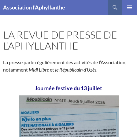
Recherche
Association l'Aphyllanthe
ALLER
MENU
AU
PRINCI
CONTENU
LA REVUE DE PRESSE DE
L’APHYLLANTHE
La presse parle régulièrement des activités de l’Association,
notamment
Midi Libre
et
le Républicain d’Uzès
.
Journée festive du 13 juillet