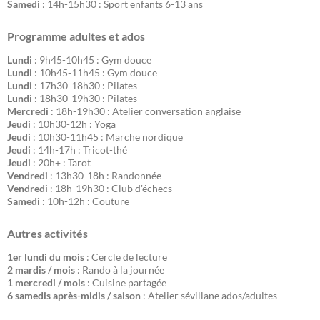
Samedi
: 14h-15h30 : Sport enfants 6-13 ans
Programme adultes et ados
Lundi
: 9h45-10h45 : Gym douce
Lundi
: 10h45-11h45 : Gym douce
Lundi
: 17h30-18h30 : Pilates
Lundi
: 18h30-19h30 : Pilates
Mercredi
: 18h-19h30 : Atelier conversation anglaise
Jeudi
: 10h30-12h : Yoga
Jeudi
: 10h30-11h45 : Marche nordique
Jeudi
: 14h-17h : Tricot-thé
Jeudi
: 20h+ : Tarot
Vendredi
: 13h30-18h : Randonnée
Vendredi
: 18h-19h30 : Club d'échecs
Samedi
: 10h-12h : Couture
Autres activités
1er lundi du mois
: Cercle de lecture
2 mardis / mois
: Rando à la journée
1 mercredi / mois
: Cuisine partagée
6 samedis après-midis / saison
: Atelier sévillane ados/adultes