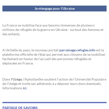
Je m'engage pour l'Ukraine
La France se mobilise face aux besoins immenses de plusieurs
millions de réfugiés de la guerre en Ukraine - surtout des femmes et
des enfants.
A l’échelle du pays, le nouveau portail
parrainage.refugies.info
est la
plateforme officielle de l'état qui permet aux citoyens de se mobiliser
facilement en faveur de l'accueil des personnes réfugiées et
déplacées en France.
Dans
l'Uzège,
l'Aphyllanthe soutient l'action de l'Université Populaire
de l'Uzège et invite ses adhérents à y déposer leurs dons éventuels.
Informations
ici
.
PARTAGE DE SAVOIRS