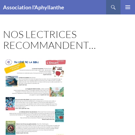
Recherche
Association l'Aphyllanthe
ALLER
MENU
AU
PRINCI
CONTENU
NOS LECTRICES
RECOMMANDENT…