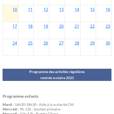
Programme des activités régulières
rentrée scolaire 202
5
Programme enfants
Mardi
: 16h30-18h30 : Aide à la scolarité CM
Mercredi
: 9h-12h : Soutien primaire
Mercredi
: 11h-12h : Rumba Gitane