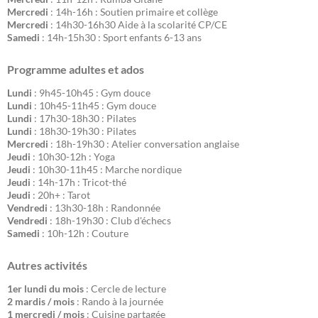
Mercredi
: 14h-16h : Soutien primaire et collège
Mercredi
: 14h30-16h30 Aide à la scolarité CP/CE
Samedi
: 14h-15h30 : Sport enfants 6-13 ans
Programme adultes et ados
Lundi
: 9h45-10h45 : Gym douce
Lundi
: 10h45-11h45 : Gym douce
Lundi
: 17h30-18h30 : Pilates
Lundi
: 18h30-19h30 : Pilates
Mercredi
: 18h-19h30 : Atelier conversation anglaise
Jeudi
: 10h30-12h : Yoga
Jeudi
: 10h30-11h45 : Marche nordique
Jeudi
: 14h-17h : Tricot-thé
Jeudi
: 20h+ : Tarot
Vendredi
: 13h30-18h : Randonnée
Vendredi
: 18h-19h30 : Club d'échecs
Samedi
: 10h-12h : Couture
Autres activités
1er lundi du mois
: Cercle de lecture
2 mardis / mois
: Rando à la journée
1 mercredi / mois
: Cuisine partagée