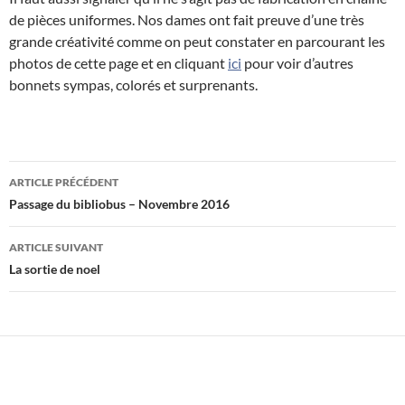
de pièces uniformes. Nos dames ont fait preuve d’une très
grande créativité comme on peut constater en parcourant les
photos de cette page et en cliquant
ici
pour voir d’autres
bonnets sympas, colorés et surprenants.
Navigation
ARTICLE PRÉCÉDENT
des
Passage du bibliobus – Novembre 2016
articles
ARTICLE SUIVANT
La sortie de noel