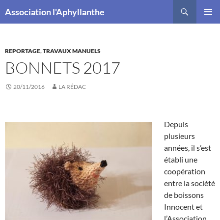
Recherche
Association l'Aphyllanthe
ALLER
MENU
AU
PRINCI
CONTENU
REPORTAGE
,
TRAVAUX MANUELS
BONNETS 2017
20/11/2016
LA RÉDAC
Depuis
plusieurs
années, il s’est
établi une
coopération
entre la société
de boissons
Innocent et
l’Association