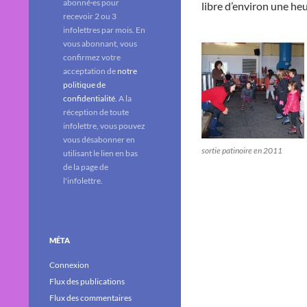
abonné·es pour
libre d’environ une heu
recevoir 2 ou 3
infolettres par mois. En
vous abonnant, vous
confirmez votre
acceptation de
notre
politique de
confidentialité
. A la
réception de toute
infolettre, vous pouvez
vous désabonner en
sortie patinoire en 2011
utilisant le lien en bas
de la page de
l'infolettre.
MÉTA
Connexion
Flux des publications
Flux des commentaires