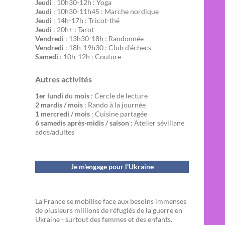
Jeudi
: 10h30-12h : Yoga
Jeudi
: 10h30-11h45 : Marche nordique
Jeudi
: 14h-17h : Tricot-thé
Jeudi
: 20h+ : Tarot
Vendredi
: 13h30-18h : Randonnée
Vendredi
: 18h-19h30 : Club d'échecs
Samedi
: 10h-12h : Couture
Autres activités
1er lundi du mois
: Cercle de lecture
2 mardis / mois
: Rando à la journée
1 mercredi / mois
: Cuisine partagée
6 samedis après-midis / saison
: Atelier sévillane
ados/adultes
Je m'engage pour l'Ukraine
La France se mobilise face aux besoins immenses
de plusieurs millions de réfugiés de la guerre en
Ukraine - surtout des femmes et des enfants.