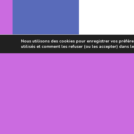
Nous utilisons des cookies pour enregistrer vos préféren
utilisés et comment les refuser (ou les accepter) dans l
Avec le souti
DRJSCS Occi