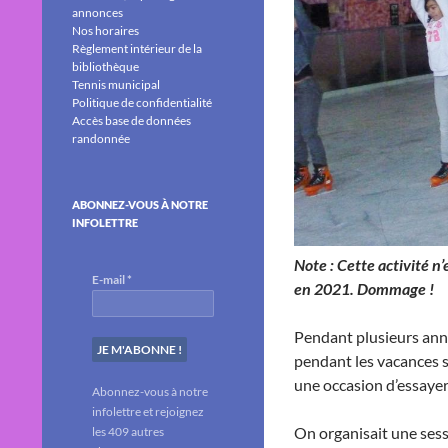
annonces
Nos horaires
Règlement intérieur de la
bibliothèque
Tennis municipal
Politique de confidentialité
Accès base de données
randonnée
ABONNEZ-VOUS À NOTRE
INFOLETTRE
Note : Cette activité n’
E-mail
*
en 2021. Dommage !
Pendant plusieurs anné
pendant les vacances sc
une occasion d’essayer 
Abonnez-vous à notre
infolettre et rejoignez
On organisait une sess
les 409 autres