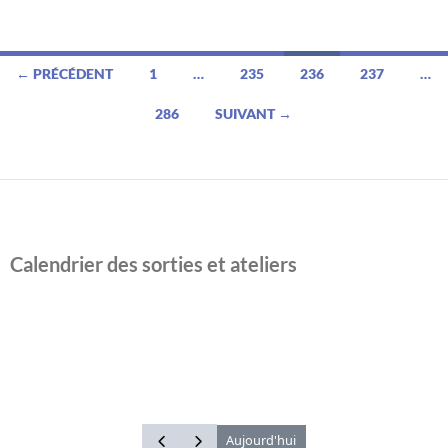
Navigation
← PRÉCÉDENT
1
…
235
236
237
…
des
286
SUIVANT →
articles
Calendrier des sorties et ateliers