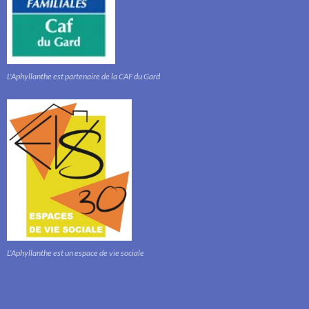
L'Aphyllanthe est partenaire de la CAF du Gard
L'Aphyllanthe est un espace de vie sociale