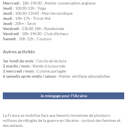
Mercredi
: 18h-19h30 : Atelier conversation anglaise
Jeudi
: 10h30-12h : Yoga
Jeudi
: 10h30-11h45 : Marche nordique
Jeudi
: 14h-17h : Tricot-thé
Jeudi
: 20h+ : Tarot
Vendredi
: 13h30-18h : Randonnée
Vendredi
: 18h-19h30 : Club d'échecs
Samedi
: 10h-12h : Couture
Autres activités
1er lundi du mois
: Cercle de lecture
2 mardis / mois
: Rando à la journée
1 mercredi / mois
: Cuisine partagée
6 samedis après-midis / saison
: Atelier sévillane ados/adultes
Je m'engage pour l'Ukraine
La France se mobilise face aux besoins immenses de plusieurs
millions de réfugiés de la guerre en Ukraine - surtout des femmes et
des enfants.