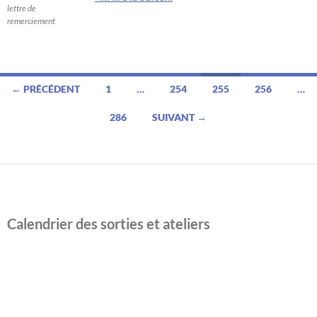
lettre de
remerciement
Navigation
← PRÉCÉDENT
1
…
254
255
256
…
des
286
SUIVANT →
articles
Calendrier des sorties et ateliers