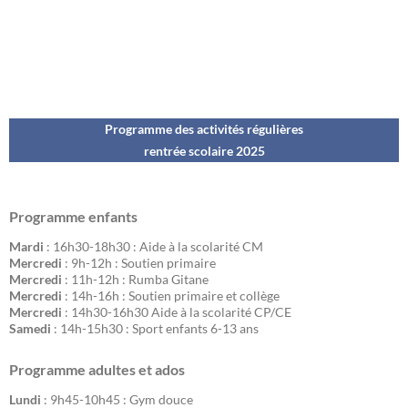
Programme des activités régulières
rentrée scolaire 202
5
Programme enfants
Mardi
: 16h30-18h30 : Aide à la scolarité CM
Mercredi
: 9h-12h : Soutien primaire
Mercredi
: 11h-12h : Rumba Gitane
Mercredi
: 14h-16h : Soutien primaire et collège
Mercredi
: 14h30-16h30 Aide à la scolarité CP/CE
Samedi
: 14h-15h30 : Sport enfants 6-13 ans
Programme adultes et ados
Lundi
: 9h45-10h45 : Gym douce