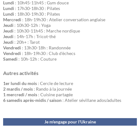
Lundi
: 10h45-11h45 : Gym douce
Lundi
: 17h30-18h30 : Pilates
Lundi
: 18h30-19h30 : Pilates
Mercredi
: 18h-19h30 : Atelier conversation anglaise
Jeudi
: 10h30-12h : Yoga
Jeudi
: 10h30-11h45 : Marche nordique
Jeudi
: 14h-17h : Tricot-thé
Jeudi
: 20h+ : Tarot
Vendredi
: 13h30-18h : Randonnée
Vendredi
: 18h-19h30 : Club d'échecs
Samedi
: 10h-12h : Couture
Autres activités
1er lundi du mois
: Cercle de lecture
2 mardis / mois
: Rando à la journée
1 mercredi / mois
: Cuisine partagée
6 samedis après-midis / saison
: Atelier sévillane ados/adultes
Je m'engage pour l'Ukraine